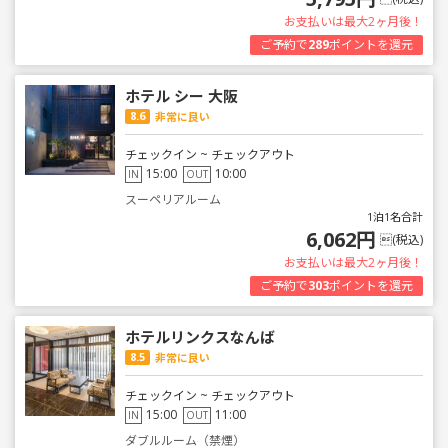
お支払いは最大2ヶ月後！
ご予約で
289
ポイントを還元
ホテル シー 大阪
8.6
非常に良い
チェックイン ~ チェックアウト
15:00
10:00
IN
OUT
スーペリアルーム
1泊1名合計
6,062円
(税込)
お支払いは最大2ヶ月後！
ご予約で
303
ポイントを還元
ホテルリンクスなんば
8.5
非常に良い
チェックイン ~ チェックアウト
15:00
11:00
IN
OUT
ダブルルーム（禁煙）