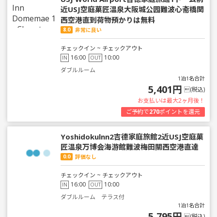
近USJ空庭菓匠温泉大阪城公园難波心斋橋関
西空港直到荷物預かりは無料
8.0
非常に良い
チェックイン ~ チェックアウト
16:00
10:00
IN
OUT
ダブルルーム
1泊1名合計
5,401円
(税込)
お支払いは最大2ヶ月後！
ご予約で
270
ポイントを還元
Yoshidokulnn2吉德家庭旅館2近USJ空庭菓
匠温泉万博会海游館難波梅田關西空港直達
0.0
評価なし
チェックイン ~ チェックアウト
16:00
10:00
IN
OUT
ダブルルーム テラス付
1泊1名合計
5,795円
(税込)