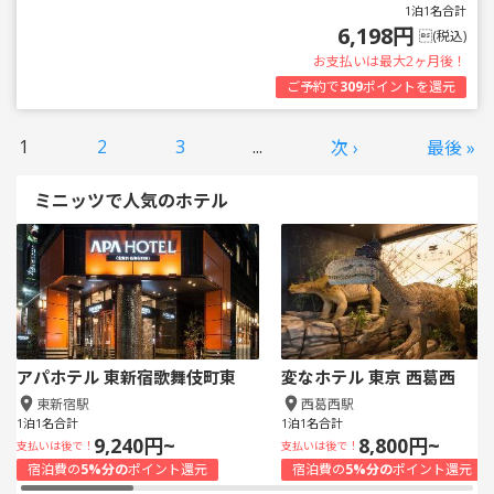
1泊1名合計
6,198円
(税込)
お支払いは最大2ヶ月後！
ご予約で
309
ポイントを還元
1
2
3
...
次 ›
最後 »
ミニッツで人気のホテル
アパホテル 東新宿歌舞伎町東
変なホテル 東京 西葛西
東新宿駅
西葛西駅
1泊1名合計
1泊1名合計
9,240円~
8,800円~
支払いは後で！
支払いは後で！
宿泊費の
5%分の
ポイント還元
宿泊費の
5%分の
ポイント還元