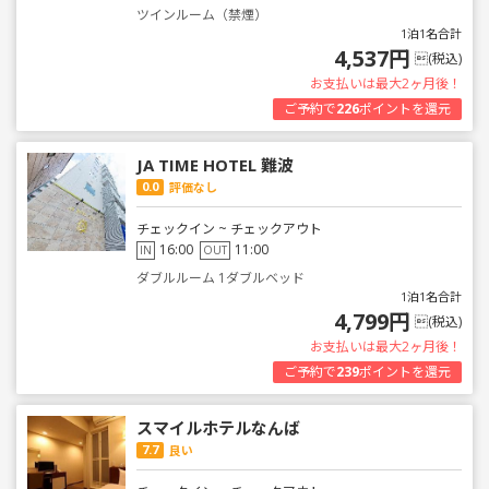
ツインルーム（禁煙）
1泊1名合計
4,537円
(税込)
お支払いは最大2ヶ月後！
ご予約で
226
ポイントを還元
JA TIME HOTEL 難波
0.0
評価なし
チェックイン ~ チェックアウト
16:00
11:00
IN
OUT
ダブルルーム 1ダブルベッド
1泊1名合計
4,799円
(税込)
お支払いは最大2ヶ月後！
ご予約で
239
ポイントを還元
スマイルホテルなんば
7.7
良い