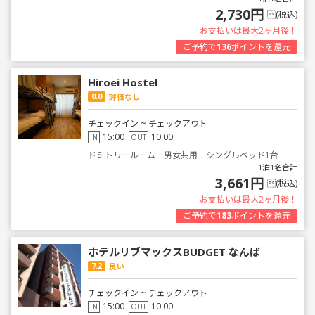
2,730円
(税込)
お支払いは最大2ヶ月後！
ご予約で
136
ポイントを還元
Hiroei Hostel
0.0
評価なし
チェックイン ~ チェックアウト
15:00
10:00
IN
OUT
ドミトリールーム 男女共用 シングルベッド1台
1泊1名合計
3,661円
(税込)
お支払いは最大2ヶ月後！
ご予約で
183
ポイントを還元
ホテルリブマックスBUDGET なんば
7.2
良い
チェックイン ~ チェックアウト
15:00
10:00
IN
OUT