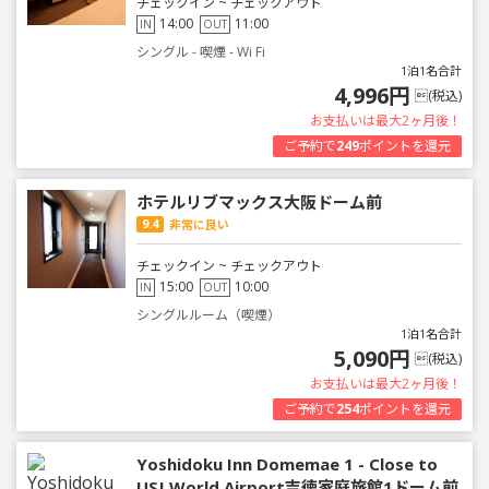
チェックイン ~ チェックアウト
14:00
11:00
IN
OUT
シングル - 喫煙 - Wi Fi
1泊1名合計
4,996円
(税込)
お支払いは最大2ヶ月後！
ご予約で
249
ポイントを還元
ホテルリブマックス大阪ドーム前
9.4
非常に良い
チェックイン ~ チェックアウト
15:00
10:00
IN
OUT
シングルルーム（喫煙）
1泊1名合計
5,090円
(税込)
お支払いは最大2ヶ月後！
ご予約で
254
ポイントを還元
Yoshidoku Inn Domemae 1 - Close to
USJ World Airport吉徳家庭旅館1ドーム前