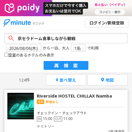
ログイン/新規登録
ミニッツ
から一泊、大人
で利用
空室のあるホテルのみ表示
再検索
124件
並べ替え
地図
Riverside HOSTEL CHILLAX Namba
0.0
評価なし
チェックイン ~ チェックアウト
15:00
11:00
IN
OUT
ドミトリー
1泊1名合計