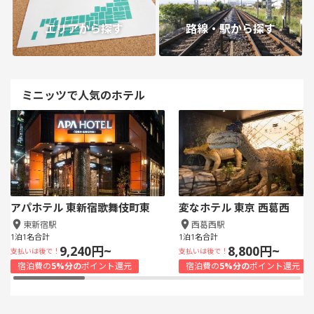
エリアから探す
路線・駅から探す
ミニッツで人気のホテル
アパホテル 東新宿歌舞伎町東
変なホテル 東京 西葛西
東新宿駅
西葛西駅
1泊1名合計
1泊1名合計
9,240円~
8,800円~
支払いは後で！
支払いは後で！
宿泊費の
5%分の
ポイント還元
宿泊費の
5%分の
ポイント還元