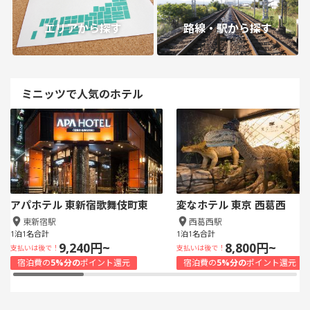
エリアから探す
路線・駅から探す
ミニッツで人気のホテル
アパホテル 東新宿歌舞伎町東
変なホテル 東京 西葛西
東新宿駅
西葛西駅
1泊1名合計
1泊1名合計
9,240円~
8,800円~
支払いは後で！
支払いは後で！
宿泊費の
5%分の
ポイント還元
宿泊費の
5%分の
ポイント還元