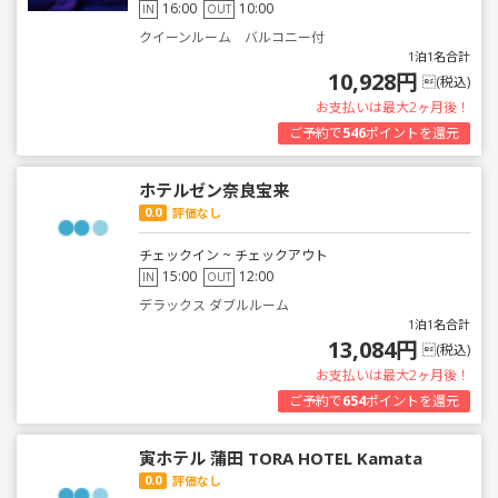
16:00
10:00
IN
OUT
クイーンルーム バルコニー付
1泊1名合計
10,928円
(税込)
お支払いは最大2ヶ月後！
ご予約で
546
ポイントを還元
ホテルゼン奈良宝来
0.0
評価なし
チェックイン ~ チェックアウト
15:00
12:00
IN
OUT
デラックス ダブルルーム
1泊1名合計
13,084円
(税込)
お支払いは最大2ヶ月後！
ご予約で
654
ポイントを還元
寅ホテル 蒲田 TORA HOTEL Kamata
0.0
評価なし