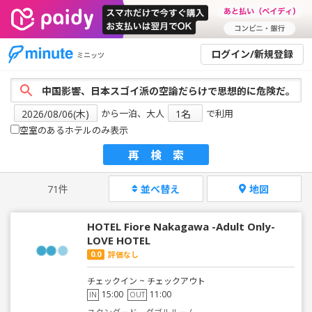
ログイン/新規登録
ミニッツ
から一泊、大人
で利用
空室のあるホテルのみ表示
再検索
71件
並べ替え
地図
HOTEL Fiore Nakagawa -Adult Only-
LOVE HOTEL
0.0
評価なし
チェックイン ~ チェックアウト
15:00
11:00
IN
OUT