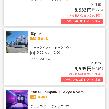
スタンダード ダブルルーム
1泊1名合計
8,933円
(税込)
お支払いは最大2ヶ月後！
ご予約で
446
ポイントを還元
藍plus
0.0
評価なし
チェックイン ~ チェックアウト
15:00
12:00
IN
OUT
クイーンルーム
1泊1名合計
9,595円
(税込)
お支払いは最大2ヶ月後！
ご予約で
479
ポイントを還元
Cyber Shinjyuku Tokyo Room
0.0
評価なし
チェックイン ~ チェックアウト