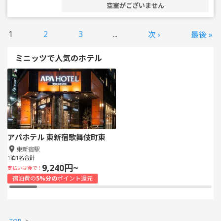
空室がございません
1
2
3
...
次 ›
最後 »
ミニッツで人気のホテル
アパホテル 東新宿歌舞伎町東
東新宿駅
1泊1名合計
9,240円~
支払いは後で！
宿泊費の
5%分の
ポイント還元