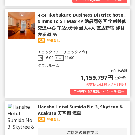
4-5F Ikebukuro Business District hotel,
9 mins to ST Max 4P 池袋商务区 全新装修
交通中心 车站9分钟 最大4人 直达新宿 涉谷
表参道 品
0.0
評価なし
チェックイン ~ チェックアウト
16:00
11:00
IN
OUT
ダブルルーム
1泊1名合計
1,159,797円
(税込)
お支払いは最大2ヶ月後！
ご予約で
57,989
ポイントを還元
Hanshe Hotel Sumida No 3, Skytree &
Asakusa 天空树 浅草
0.0
評価なし
ご指定の日程では