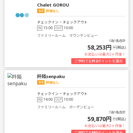
Chalet GOROU
0.0
評価なし
チェックイン ~ チェックアウト
15:00
10:00
IN
OUT
ファミリールーム マウンテンビュー
1泊1名合計
58,253円
(税込)
お支払いは最大2ヶ月後！
ご予約で
2,912
ポイントを還元
阡陌senpaku
0.0
評価なし
チェックイン ~ チェックアウト
14:00
10:00
IN
OUT
ファミリールーム ガーデンビュー
1泊1名合計
59,870円
(税込)
お支払いは最大2ヶ月後！
ご予約で
2,993
ポイントを還元