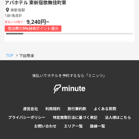
アパホテル 東新宿歌舞伎町東
東新宿駅
1泊1名合計
9,240円~
支払いは後で！
宿泊費の
5%分の
ポイント還元
TOP
>
下田聚楽
後払いでホテルを予約するなら「ミニッツ」
運営会社
利用規約
旅行業約款
よくある質問
プライバシーポリシー
特定商取引法に基づく表記
法人様はこちら
お問い合わせ
エリア一覧
路線一覧