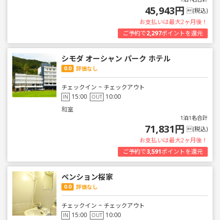
45,943円
(税込)
お支払いは最大2ヶ月後！
ご予約で
2,297
ポイントを還元
シモダ オーシャン パーク ホテル
0.0
評価なし
チェックイン ~ チェックアウト
15:00
10:00
IN
OUT
和室
1泊1名合計
71,831円
(税込)
お支払いは最大2ヶ月後！
ご予約で
3,591
ポイントを還元
ペンション桜家
0.0
評価なし
チェックイン ~ チェックアウト
15:00
10:00
IN
OUT