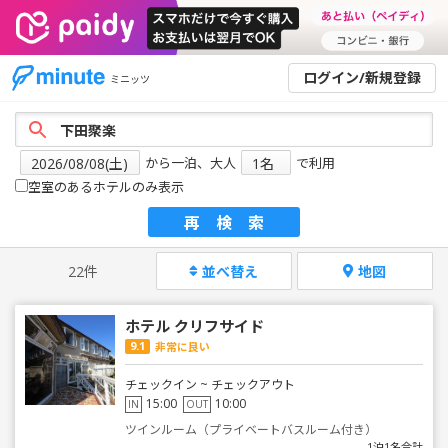
ログイン/新規登録
ミニッツ
から一泊、大人
で利用
空室のあるホテルのみ表示
再検索
22件
並べ替え
地図
ホテル クリフサイド
9.1
非常に良い
チェックイン ~ チェックアウト
15:00
10:00
IN
OUT
ツインルーム（プライベートバスルーム付き）
1泊1名合計