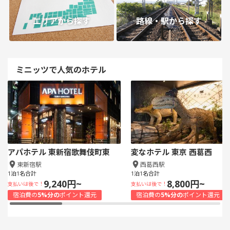
エリアから探す
路線・駅から探す
ミニッツで人気のホテル
アパホテル 東新宿歌舞伎町東
変なホテル 東京 西葛西
東新宿駅
西葛西駅
1泊1名合計
1泊1名合計
9,240円~
8,800円~
支払いは後で！
支払いは後で！
宿泊費の
5%分の
ポイント還元
宿泊費の
5%分の
ポイント還元