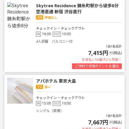
Skytree Residence 錦糸町駅から徒歩8分
空港直通 新宿 渋谷直行
0.0
評価なし
チェックイン ~ チェックアウト
16:00
10:00
IN
OUT
4人部屋 バルコニー付
1泊1名合計
7,415円
(税込)
お支払いは最大2ヶ月後！
ご予約で
370
ポイントを還元
アパホテル 東京大島
7.2
良い
チェックイン ~ チェックアウト
15:00
10:00
IN
OUT
シングル（禁煙）
1泊1名合計
7,667円
(税込)
お支払いは最大2ヶ月後！