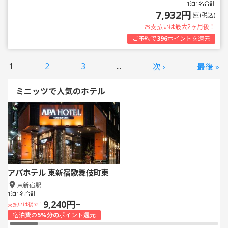
1泊1名合計
7,932円
(税込)
お支払いは最大2ヶ月後！
ご予約で
396
ポイントを還元
1
2
3
...
次 ›
最後 »
ミニッツで人気のホテル
アパホテル 東新宿歌舞伎町東
東新宿駅
1泊1名合計
9,240円~
支払いは後で！
宿泊費の
5%分の
ポイント還元