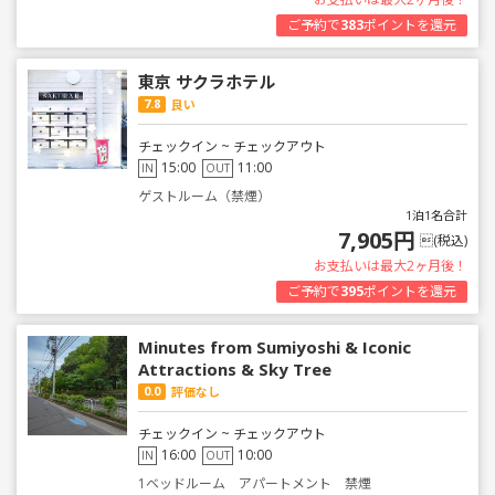
ご予約で
383
ポイントを還元
東京 サクラホテル
7.8
良い
チェックイン ~ チェックアウト
15:00
11:00
IN
OUT
ゲストルーム（禁煙）
1泊1名合計
7,905円
(税込)
お支払いは最大2ヶ月後！
ご予約で
395
ポイントを還元
Minutes from Sumiyoshi & Iconic
Attractions & Sky Tree
0.0
評価なし
チェックイン ~ チェックアウト
16:00
10:00
IN
OUT
1ベッドルーム アパートメント 禁煙