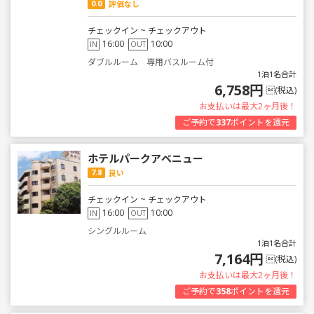
0.0
評価なし
チェックイン ~ チェックアウト
16:00
10:00
IN
OUT
ダブルルーム 専用バスルーム付
1泊1名合計
6,758円
(税込)
お支払いは最大2ヶ月後！
ご予約で
337
ポイントを還元
ホテルパークアベニュー
7.8
良い
チェックイン ~ チェックアウト
16:00
10:00
IN
OUT
シングルルーム
1泊1名合計
7,164円
(税込)
お支払いは最大2ヶ月後！
ご予約で
358
ポイントを還元