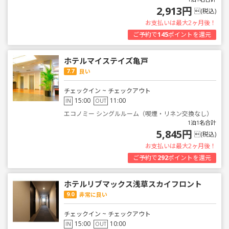
2,913円
(税込)
お支払いは最大2ヶ月後！
ご予約で
145
ポイントを還元
ホテルマイステイズ亀戸
7.7
良い
チェックイン ~ チェックアウト
15:00
11:00
IN
OUT
エコノミー シングルルーム（喫煙・リネン交換なし）
1泊1名合計
5,845円
(税込)
お支払いは最大2ヶ月後！
ご予約で
292
ポイントを還元
ホテルリブマックス浅草スカイフロント
9.0
非常に良い
チェックイン ~ チェックアウト
15:00
10:00
IN
OUT