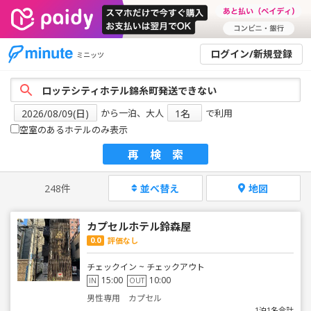
ログイン/新規登録
ミニッツ
から一泊、大人
で利用
空室のあるホテルのみ表示
再検索
248件
並べ替え
地図
カプセルホテル鈴森屋
0.0
評価なし
チェックイン ~ チェックアウト
15:00
10:00
IN
OUT
男性専用 カプセル
1泊1名合計