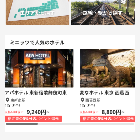
エリアから探す
路線・駅から探す
ミニッツで人気のホテル
アパホテル 東新宿歌舞伎町東
変なホテル 東京 西葛西
東新宿駅
西葛西駅
1泊1名合計
1泊1名合計
9,240円~
8,800円~
支払いは後で！
支払いは後で！
宿泊費の
5%分の
ポイント還元
宿泊費の
5%分の
ポイント還元