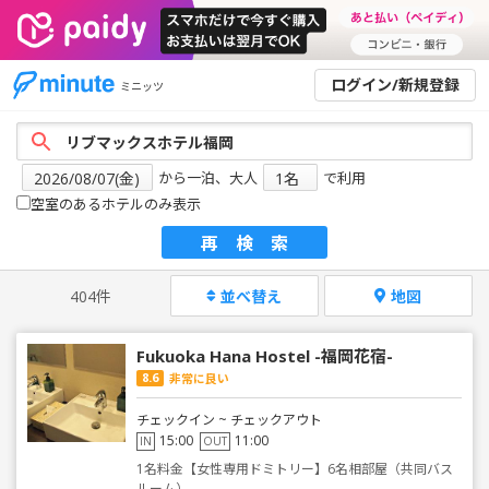
ログイン/新規登録
ミニッツ
から一泊、大人
で利用
空室のあるホテルのみ表示
再検索
404件
並べ替え
地図
Fukuoka Hana Hostel -福岡花宿-
8.6
非常に良い
チェックイン ~ チェックアウト
15:00
11:00
IN
OUT
1名料金【女性専用ドミトリー】6名相部屋（共同バス
ルーム）