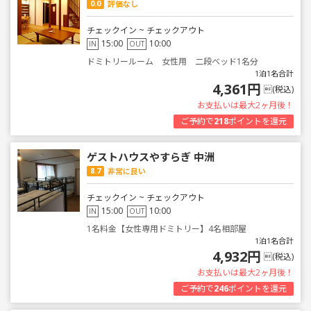
0.0
評価なし
チェックイン ~ チェックアウト
15:00
10:00
IN
OUT
ドミトリールーム 女性用 二段ベッド1名分
1泊1名合計
4,361円
(税込)
お支払いは最大2ヶ月後！
ご予約で
218
ポイントを還元
ゲストハウスやすらぎ 中洲
8.7
非常に良い
チェックイン ~ チェックアウト
15:00
10:00
IN
OUT
1名料金【女性専用ドミトリー】4名相部屋
1泊1名合計
4,932円
(税込)
お支払いは最大2ヶ月後！
ご予約で
246
ポイントを還元