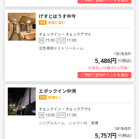
ご予約で
259
ポイントを還元
げすとはうす中今
8.8
非常に良い
チェックイン ~ チェックアウト
15:00
11:00
IN
OUT
女性専用ドミトリールーム
1泊1名合計
5,486円
(税込)
お支払いは最大2ヶ月後！
ご予約で
274
ポイントを還元
エポックイン中洲
0.0
評価なし
チェックイン ~ チェックアウト
16:00
11:00
IN
OUT
シングルルーム シャワー付 禁煙
1泊1名合計
5,757円
(税込)