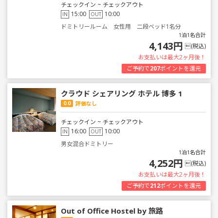
チェックイン ~ チェックアウト
15:00
10:00
IN
OUT
ドミトリールーム 女性用 二段ベッド1名分
1泊1名合計
4,143円
(税込)
お支払いは最大2ヶ月後！
ご予約で
207
ポイントを還元
クラウド シェアリング ホテル 博多 1
0.0
評価なし
チェックイン ~ チェックアウト
16:00
10:00
IN
OUT
男女混合ドミトリー
1泊1名合計
4,252円
(税込)
お支払いは最大2ヶ月後！
ご予約で
212
ポイントを還元
Out of Office Hostel by 旅路