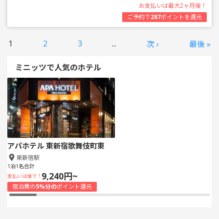
お支払いは最大2ヶ月後！
ご予約で
287
ポイントを還元
1
2
3
...
次 ›
最後 »
ミニッツで人気のホテル
アパホテル 東新宿歌舞伎町東
東新宿駅
1泊1名合計
9,240円~
支払いは後で！
宿泊費の
5%分の
ポイント還元