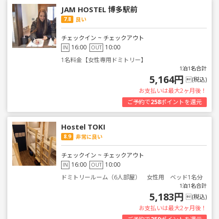
JAM HOSTEL 博多駅前
7.8
良い
チェックイン ~ チェックアウト
16:00
10:00
IN
OUT
1名料金【女性専用ドミトリー】
1泊1名合計
5,164円
(税込)
お支払いは最大2ヶ月後！
ご予約で
258
ポイントを還元
Hostel TOKI
8.9
非常に良い
チェックイン ~ チェックアウト
16:00
10:00
IN
OUT
ドミトリールーム（6人部屋） 女性用 ベッド1名分
1泊1名合計
5,183円
(税込)
お支払いは最大2ヶ月後！