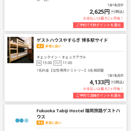
1泊1名合計
2,625円
(税込)
お支払いは最大2ヶ月後！
ご予約で
131
ポイントを還元
ゲストハウスやすらぎ 博多駅サイド
8.2
非常に良い
チェックイン ~ チェックアウト
15:00
11:00
IN
OUT
1名料金【女性専用ドミトリー】6名相部屋
1泊1名合計
4,133円
(税込)
お支払いは最大2ヶ月後！
ご予約で
206
ポイントを還元
Fukuoka Tabiji Hostel 福岡旅路ゲストハ
ウス
8.6
非常に良い