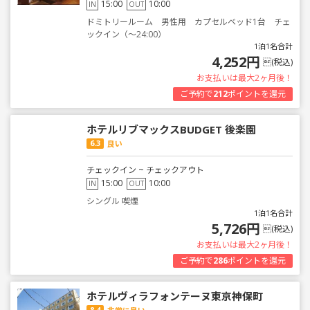
15:00
10:00
IN
OUT
ドミトリールーム 男性用 カプセルベッド1台 チェ
ックイン（～24:00）
1泊1名合計
4,252円
(税込)
お支払いは最大2ヶ月後！
ご予約で
212
ポイントを還元
ホテルリブマックスBUDGET 後楽園
6.3
良い
チェックイン ~ チェックアウト
15:00
10:00
IN
OUT
シングル 喫煙
1泊1名合計
5,726円
(税込)
お支払いは最大2ヶ月後！
ご予約で
286
ポイントを還元
ホテルヴィラフォンテーヌ東京神保町
8.4