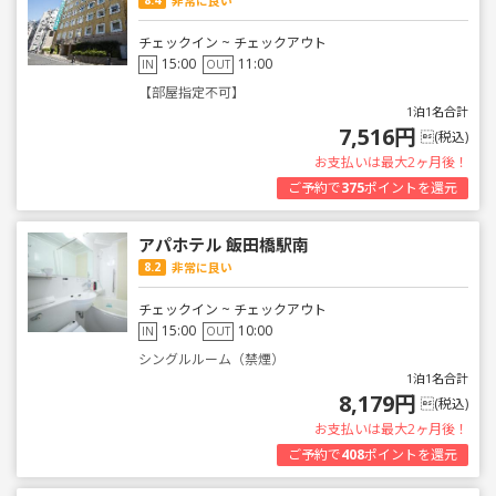
非常に良い
チェックイン ~ チェックアウト
15:00
11:00
IN
OUT
【部屋指定不可】
1泊1名合計
7,516円
(税込)
お支払いは最大2ヶ月後！
ご予約で
375
ポイントを還元
アパホテル 飯田橋駅南
8.2
非常に良い
チェックイン ~ チェックアウト
15:00
10:00
IN
OUT
シングルルーム（禁煙）
1泊1名合計
8,179円
(税込)
お支払いは最大2ヶ月後！
ご予約で
408
ポイントを還元