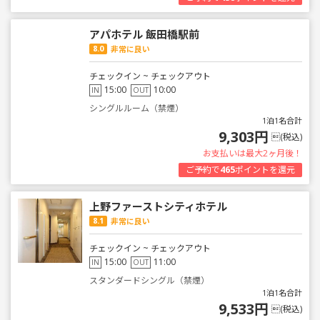
アパホテル 飯田橋駅前
8.0
非常に良い
チェックイン ~ チェックアウト
15:00
10:00
IN
OUT
シングルルーム（禁煙）
1泊1名合計
9,303円
(税込)
お支払いは最大2ヶ月後！
ご予約で
465
ポイントを還元
上野ファーストシティホテル
8.1
非常に良い
チェックイン ~ チェックアウト
15:00
11:00
IN
OUT
スタンダードシングル（禁煙）
1泊1名合計
9,533円
(税込)