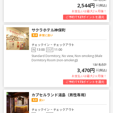
2,544円
(税込)
お支払いは最大2ヶ月後！
ご予約で
127
ポイントを還元
サクラホテル神保町
8.4
非常に良い
チェックイン ~ チェックアウト
13:00
11:00
IN
OUT
Standard Dormitory, No view, Non-smoking (Male
Dormitory Room (non-smoking))
1泊1名合計
3,470円
(税込)
お支払いは最大2ヶ月後！
ご予約で
173
ポイントを還元
カプセルランド湯島（男性専用）
6.8
良い
チェックイン ~ チェックアウト