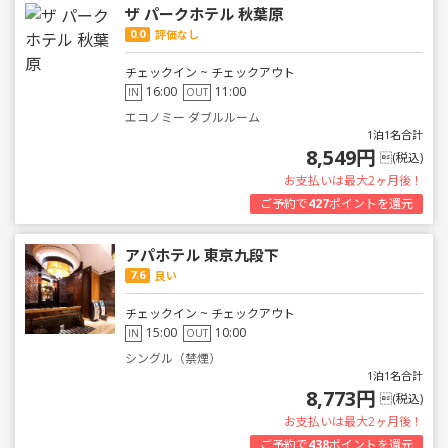
ザ パークホテル 秋葉原
0.0
評価なし
チェックイン ~ チェックアウト
16:00
11:00
IN
OUT
エコノミー ダブルルーム
1泊1名合計
8,549円
(税込)
お支払いは最大2ヶ月後！
ご予約で
427
ポイントを還元
アパホテル 東京九段下
7.6
良い
チェックイン ~ チェックアウト
15:00
10:00
IN
OUT
シングル（禁煙）
1泊1名合計
8,773円
(税込)
お支払いは最大2ヶ月後！
ご予約で
438
ポイントを還元