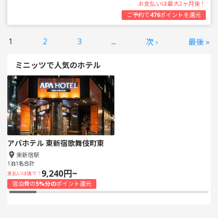
お支払いは最大2ヶ月後！
ご予約で
476
ポイントを還元
1
2
3
...
次 ›
最後 »
ミニッツで人気のホテル
アパホテル 東新宿歌舞伎町東
東新宿駅
1泊1名合計
9,240円~
支払いは後で！
宿泊費の
5%分の
ポイント還元