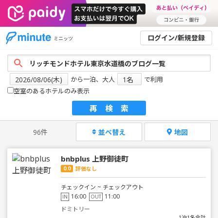
ログイン/新規登録
ミニッツ
から一泊、大人
で利用
空室のあるホテルのみ表示
再検索
96件
並べ替え
地図
bnbplus 上野御徒町
0.0
評価なし
チェックイン ~ チェックアウト
16:00
11:00
IN
OUT
ドミトリー
1泊1名合計