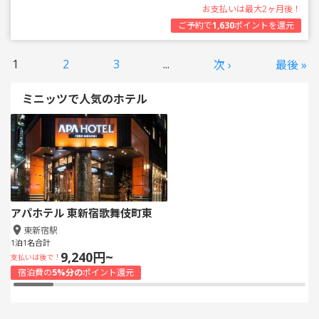
お支払いは最大2ヶ月後！
ご予約で
1,630
ポイントを還元
1
2
3
...
次 ›
最後 »
ミニッツで人気のホテル
アパホテル 東新宿歌舞伎町東
東新宿駅
1泊1名合計
9,240円~
支払いは後で！
宿泊費の
5%分の
ポイント還元