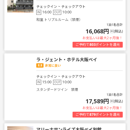
チェックイン ~ チェックアウト
16:00
10:00
IN
OUT
和室 トリプルルーム（禁煙）
1泊1名合計
16,068円
(税込)
お支払いは最大2ヶ月後！
ご予約で
803
ポイントを還元
ラ・ジェント・ホテル大阪ベイ
8.8
非常に良い
チェックイン ~ チェックアウト
15:00
10:00
IN
OUT
スタンダードツイン 禁煙
1泊1名合計
17,589円
(税込)
お支払いは最大2ヶ月後！
ご予約で
879
ポイントを還元
マリーナサンライズ大阪ベイ別館