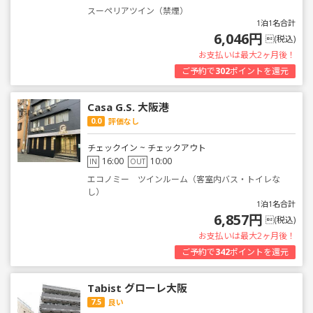
スーペリアツイン（禁煙）
1泊1名合計
6,046円
(税込)
お支払いは最大2ヶ月後！
ご予約で
302
ポイントを還元
Casa G.S. 大阪港
0.0
評価なし
チェックイン ~ チェックアウト
16:00
10:00
IN
OUT
エコノミー ツインルーム（客室内バス・トイレな
し）
1泊1名合計
6,857円
(税込)
お支払いは最大2ヶ月後！
ご予約で
342
ポイントを還元
Tabist グローレ大阪
7.5
良い