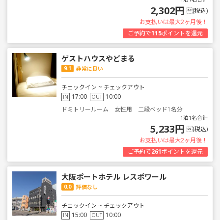
2,302円
(税込)
お支払いは最大2ヶ月後！
ご予約で
115
ポイントを還元
ゲストハウスやどまる
9.1
非常に良い
チェックイン ~ チェックアウト
17:00
10:00
IN
OUT
ドミトリールーム 女性用 二段ベッド1名分
1泊1名合計
5,233円
(税込)
お支払いは最大2ヶ月後！
ご予約で
261
ポイントを還元
大阪ポートホテル レスポワール
0.0
評価なし
チェックイン ~ チェックアウト
15:00
10:00
IN
OUT