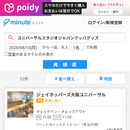
ログイン/新規登録
ミニッツ
から一泊、大人
で利用
空室のあるホテルのみ表示
再検索
52件
並べ替え
地図
ジェイホッパーズ大阪ユニバーサル
9.3
非常に良い
チェックイン ~ チェックアウト
15:00
11:00
IN
OUT
1ベッド/8ベッドドミトリー（男女共用）
1泊1名合計