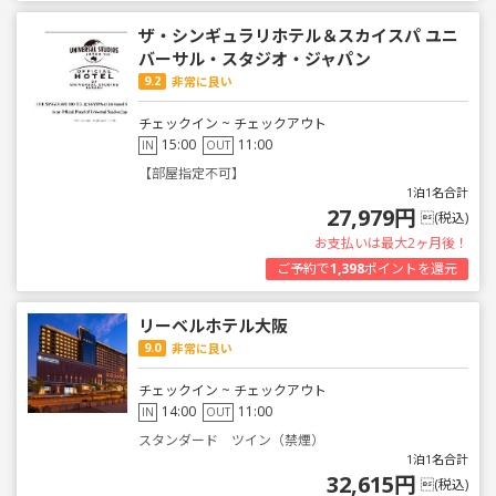
ザ・シンギュラリホテル＆スカイスパ ユニ
バーサル・スタジオ・ジャパン
9.2
非常に良い
チェックイン ~ チェックアウト
15:00
11:00
IN
OUT
【部屋指定不可】
1泊1名合計
27,979円
(税込)
お支払いは最大2ヶ月後！
ご予約で
1,398
ポイントを還元
リーベルホテル大阪
9.0
非常に良い
チェックイン ~ チェックアウト
14:00
11:00
IN
OUT
スタンダード ツイン（禁煙）
1泊1名合計
32,615円
(税込)