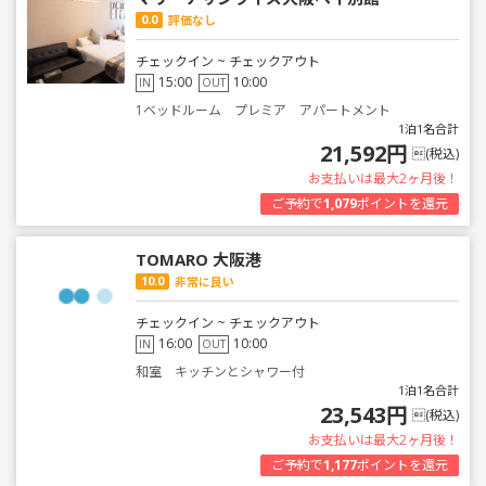
0.0
評価なし
チェックイン ~ チェックアウト
15:00
10:00
IN
OUT
1ベッドルーム プレミア アパートメント
1泊1名合計
21,592円
(税込)
お支払いは最大2ヶ月後！
ご予約で
1,079
ポイントを還元
TOMARO 大阪港
10.0
非常に良い
チェックイン ~ チェックアウト
16:00
10:00
IN
OUT
和室 キッチンとシャワー付
1泊1名合計
23,543円
(税込)
お支払いは最大2ヶ月後！
ご予約で
1,177
ポイントを還元