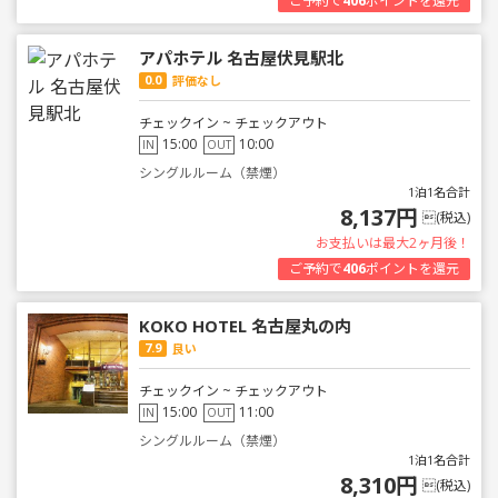
ご予約で
406
ポイントを還元
アパホテル 名古屋伏見駅北
0.0
評価なし
チェックイン ~ チェックアウト
15:00
10:00
IN
OUT
シングルルーム（禁煙）
1泊1名合計
8,137円
(税込)
お支払いは最大2ヶ月後！
ご予約で
406
ポイントを還元
KOKO HOTEL 名古屋丸の内
7.9
良い
チェックイン ~ チェックアウト
15:00
11:00
IN
OUT
シングルルーム（禁煙）
1泊1名合計
8,310円
(税込)