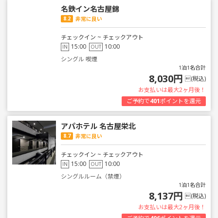
名鉄イン名古屋錦
8.2
非常に良い
チェックイン ~ チェックアウト
15:00
10:00
IN
OUT
シングル 喫煙
1泊1名合計
8,030円
(税込)
お支払いは最大2ヶ月後！
ご予約で
401
ポイントを還元
アパホテル 名古屋栄北
8.7
非常に良い
チェックイン ~ チェックアウト
15:00
10:00
IN
OUT
シングルルーム（禁煙）
1泊1名合計
8,137円
(税込)
お支払いは最大2ヶ月後！