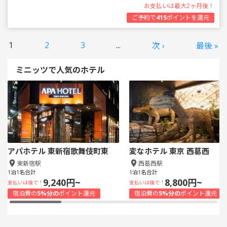
お支払いは最大2ヶ月後！
ご予約で
415
ポイントを還元
1
2
3
...
次 ›
最後 »
ミニッツで人気のホテル
アパホテル 東新宿歌舞伎町東
変なホテル 東京 西葛西
東新宿駅
西葛西駅
1泊1名合計
1泊1名合計
9,240円~
8,800円~
支払いは後で！
支払いは後で！
宿泊費の
5%分の
ポイント還元
宿泊費の
5%分の
ポイント還元