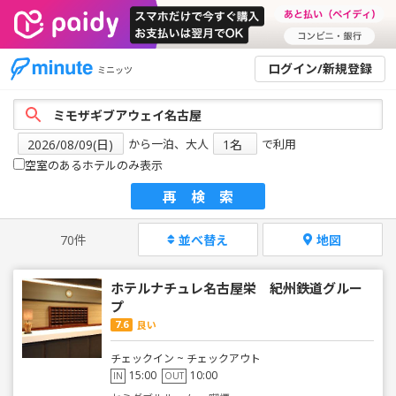
ログイン/新規登録
ミニッツ
から一泊、大人
で利用
空室のあるホテルのみ表示
再検索
70件
並べ替え
地図
ホテルナチュレ名古屋栄 紀州鉄道グルー
プ
7.6
良い
チェックイン ~ チェックアウト
15:00
10:00
IN
OUT