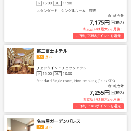
15:00
11:00
IN
OUT
スタンダード シングルルーム 喫煙
1泊1名合計
7,175円
(税込)
お支払いは最大2ヶ月後！
ご予約で
358
ポイントを還元
第二富士ホテル
7.4
良い
チェックイン ~ チェックアウト
15:00
10:00
IN
OUT
Standard Single room, Non-smoking (Relax SEK)
1泊1名合計
7,255円
(税込)
お支払いは最大2ヶ月後！
ご予約で
362
ポイントを還元
名古屋ガーデンパレス
7.2
良い