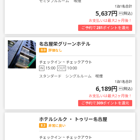
セミダブルルーム 喫煙
1泊1名合計
5,637円
(税込)
お支払いは最大2ヶ月後！
ご予約で
281
ポイントを還元
名古屋栄グリーンホテル
0.0
評価なし
チェックイン ~ チェックアウト
15:00
10:00
IN
OUT
スタンダード シングルルーム 喫煙
1泊1名合計
6,189円
(税込)
お支払いは最大2ヶ月後！
ご予約で
309
ポイントを還元
ホテルシルク ・ トゥリー名古屋
8.3
非常に良い
チェックイン ~ チェックアウト