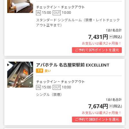
チェックイン ~ チェックアウト
15:00
10:00
IN
OUT
スタンダード シングルルーム（禁煙・レイトチェック
アウト正午まで）
1泊1名合計
7,431円
(税込)
お支払いは最大2ヶ月後！
ご予約で
371
ポイントを還元
アパホテル 名古屋栄駅前 EXCELLENT
7.9
良い
チェックイン ~ チェックアウト
15:00
10:00
IN
OUT
シングル（禁煙）
1泊1名合計
7,674円
(税込)
お支払いは最大2ヶ月後！
ご予約で
383
ポイントを還元