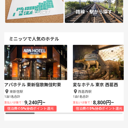
エリアから探す
路線・駅から探す
ミニッツで人気のホテル
アパホテル 東新宿歌舞伎町東
変なホテル 東京 西葛西
東新宿駅
西葛西駅
1泊1名合計
1泊1名合計
9,240円~
8,800円~
支払いは後で！
支払いは後で！
宿泊費の
5%分の
ポイント還元
宿泊費の
5%分の
ポイント還元