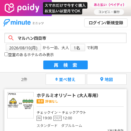
ログイン/新規登録
ミニッツ
から一泊、大人
で利用
空室のあるホテルのみ表示
再検索
2件
並べ替え
地図
ホテルミオリゾート (大人専用）
0.0
評価なし
チェックイン ~ チェックアウト
19:00
12:00
IN
OUT
スタンダード ダブルルーム
1泊1名合計