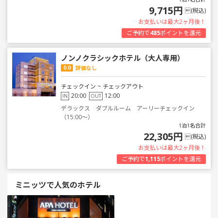
9,715円
(税込)
お支払いは最大2ヶ月後！
ご予約で
485
ポイントを還元
ノンノクラシックホテル（大人専用）
0.0
評価なし
チェックイン ~ チェックアウト
20:00
12:00
IN
OUT
デラックス ダブルルーム アーリーチェックイン
（15:00～）
1泊1名合計
22,305円
(税込)
お支払いは最大2ヶ月後！
ご予約で
1,115
ポイントを還元
ミニッツで人気のホテル