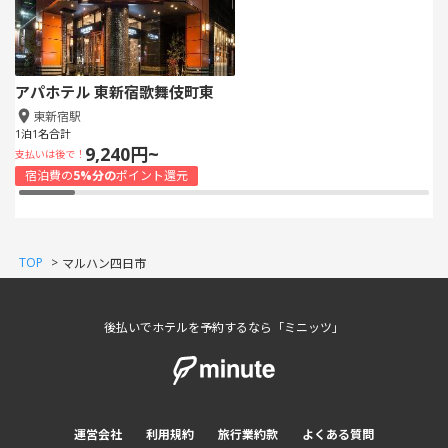
アパホテル 東新宿歌舞伎町東
東新宿駅
1泊1名合計
9,240円~
支払いは後で！
宿泊費の
5%分の
ポイント還元
TOP
>
マルハン四日市
後払いでホテルを予約するなら「ミニッツ」
運営会社
利用規約
旅行業約款
よくある質問