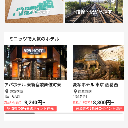
エリアから探す
路線・駅から探す
ミニッツで人気のホテル
アパホテル 東新宿歌舞伎町東
変なホテル 東京 西葛西
東新宿駅
西葛西駅
1泊1名合計
1泊1名合計
9,240円~
8,800円~
支払いは後で！
支払いは後で！
宿泊費の
5%分の
ポイント還元
宿泊費の
5%分の
ポイント還元