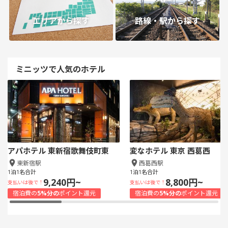
エリアから探す
路線・駅から探す
ミニッツで人気のホテル
アパホテル 東新宿歌舞伎町東
変なホテル 東京 西葛西
東新宿駅
西葛西駅
1泊1名合計
1泊1名合計
9,240円~
8,800円~
支払いは後で！
支払いは後で！
宿泊費の
5%分の
ポイント還元
宿泊費の
5%分の
ポイント還元