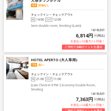
大塚タウンホテル
0.0
評価なし
チェックイン ~ チェックアウト
14:00
12:00
IN
OUT
Semi-double room, Smoking ((Late))
1泊1名合計
6,814円
(税込)
お支払いは最大2ヶ月後！
ご予約で
340
ポイントを還元
HOTEL APERTO (大人専用)
7.9
良い
チェックイン ~ チェックアウト
21:00
11:00
IN
OUT
[Late Check-In 9 PM~] Economy Double Room,
Smoking
1泊1名合計
7,363円
(税込)
お支払いは最大2ヶ月後！
ご予約で
368
ポイントを還元