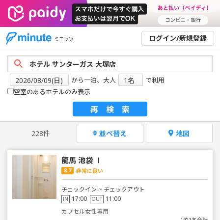
ログイン/新規登録
ミニッツ
から一泊、大人
で利用
空室のあるホテルのみ表示
再検索
228件
並べ替え
地図
龍馬 池袋 Ⅰ
8.7
非常に良い
チェックイン ~ チェックアウト
17:00
11:00
IN
OUT
カプセル女性専用
1泊1名合計