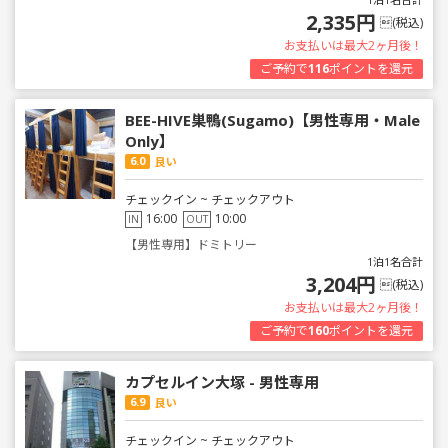
2,335円
(税込)
お支払いは最大2ヶ月後！
ご予約で
116
ポイントを還元
BEE-HIVE巣鴨(Sugamo)【男性専用・Male
Only】
6.0
良い
チェックイン ~ チェックアウト
16:00
10:00
IN
OUT
【男性専用】ドミトリー
1泊1名合計
3,204円
(税込)
お支払いは最大2ヶ月後！
ご予約で
160
ポイントを還元
カプセルイン大塚 - 男性専用
6.9
良い
チェックイン ~ チェックアウト