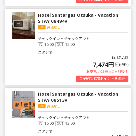
Hotel Suntargas Otsuka - Vacation
STAY 08494v
0.0
評価なし
チェックイン ~ チェックアウト
16:00
12:00
IN
OUT
スタジオ
1泊1名合計
7,474円
(税込)
お支払いは最大2ヶ月後！
ご予約で
373
ポイントを還元
Hotel Suntargas Otsuka - Vacation
STAY 08513v
0.0
評価なし
チェックイン ~ チェックアウト
16:00
12:00
IN
OUT
スタジオ