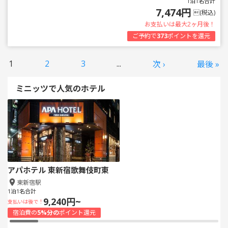
1泊1名合計
7,474円
(税込)
お支払いは最大2ヶ月後！
ご予約で
373
ポイントを還元
1
2
3
...
次 ›
最後 »
ミニッツで人気のホテル
アパホテル 東新宿歌舞伎町東
東新宿駅
1泊1名合計
9,240円~
支払いは後で！
宿泊費の
5%分の
ポイント還元