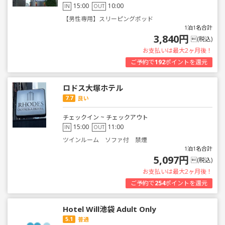
15:00
10:00
IN
OUT
【男性専用】スリーピングポッド
1泊1名合計
3,840円
(税込)
お支払いは最大2ヶ月後！
ご予約で
192
ポイントを還元
ロドス大塚ホテル
7.7
良い
チェックイン ~ チェックアウト
15:00
11:00
IN
OUT
ツインルーム ソファ付 禁煙
1泊1名合計
5,097円
(税込)
お支払いは最大2ヶ月後！
ご予約で
254
ポイントを還元
Hotel Will池袋 Adult Only
5.1
普通