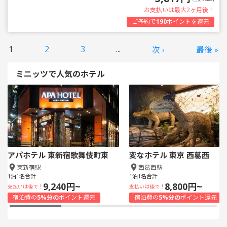
お支払いは最大2ヶ月後！
ご予約で
190
ポイントを還元
1
2
3
...
次 ›
最後 »
ミニッツで人気のホテル
アパホテル 東新宿歌舞伎町東
変なホテル 東京 西葛西
東新宿駅
西葛西駅
1泊1名合計
1泊1名合計
9,240円~
8,800円~
支払いは後で！
支払いは後で！
宿泊費の
5%分の
ポイント還元
宿泊費の
5%分の
ポイント還元