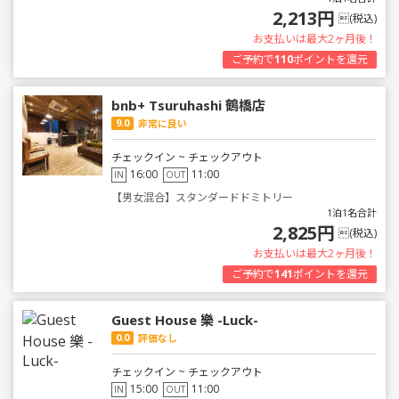
2,213円
(税込)
お支払いは最大2ヶ月後！
ご予約で
110
ポイントを還元
bnb+ Tsuruhashi 鶴橋店
9.0
非常に良い
チェックイン ~ チェックアウト
16:00
11:00
IN
OUT
【男女混合】スタンダードドミトリー
1泊1名合計
2,825円
(税込)
お支払いは最大2ヶ月後！
ご予約で
141
ポイントを還元
Guest House 樂 -Luck-
0.0
評価なし
チェックイン ~ チェックアウト
15:00
11:00
IN
OUT