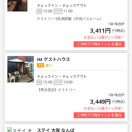
チェックイン ~ チェックアウト
15:00
11:00
IN
OUT
ドミトリー 8名相部屋（共同バスルーム）
1泊1名合計
3,411円
(税込)
お支払いは最大2ヶ月後！
ご予約で
170
ポイントを還元
IM ゲストハウス
7.2
良い
チェックイン ~ チェックアウト
15:00
10:00
IN
OUT
【男女混合】ドミトリー
1泊1名合計
3,449円
(税込)
お支払いは最大2ヶ月後！
ご予約で
172
ポイントを還元
ステイ 大阪 なんば