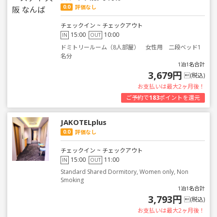
0.0
評価なし
チェックイン ~ チェックアウト
15:00
10:00
IN
OUT
ドミトリールーム（8人部屋） 女性用 二段ベッド1
名分
1泊1名合計
3,679円
(税込)
お支払いは最大2ヶ月後！
ご予約で
183
ポイントを還元
JAKOTELplus
0.0
評価なし
チェックイン ~ チェックアウト
15:00
11:00
IN
OUT
Standard Shared Dormitory, Women only, Non
Smoking
1泊1名合計
3,793円
(税込)
お支払いは最大2ヶ月後！