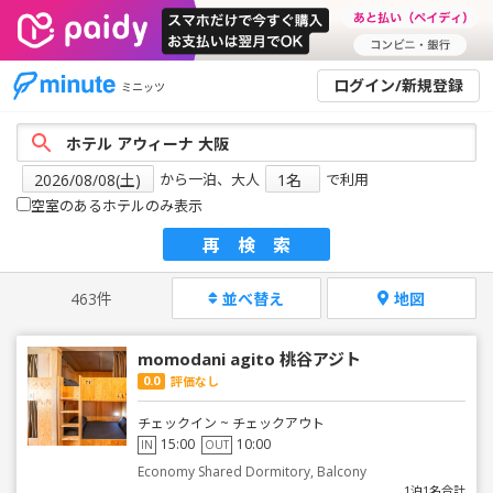
ログイン/新規登録
ミニッツ
から一泊、大人
で利用
空室のあるホテルのみ表示
再検索
463件
並べ替え
地図
momodani agito 桃谷アジト
0.0
評価なし
チェックイン ~ チェックアウト
15:00
10:00
IN
OUT
Economy Shared Dormitory, Balcony
1泊1名合計