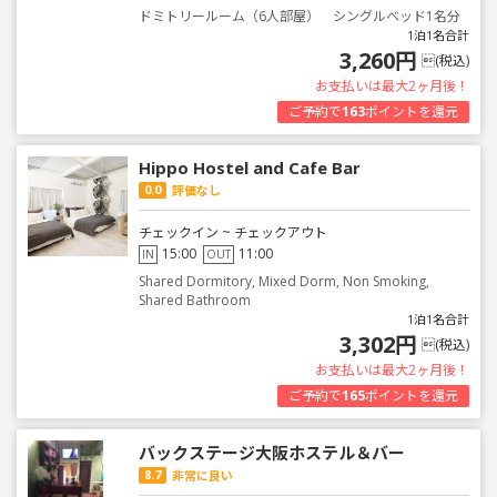
ドミトリールーム（6人部屋） シングルベッド1名分
1泊1名合計
3,260円
(税込)
お支払いは最大2ヶ月後！
ご予約で
163
ポイントを還元
Hippo Hostel and Cafe Bar
0.0
評価なし
チェックイン ~ チェックアウト
15:00
11:00
IN
OUT
Shared Dormitory, Mixed Dorm, Non Smoking,
Shared Bathroom
1泊1名合計
3,302円
(税込)
お支払いは最大2ヶ月後！
ご予約で
165
ポイントを還元
バックステージ大阪ホステル＆バー
8.7
非常に良い