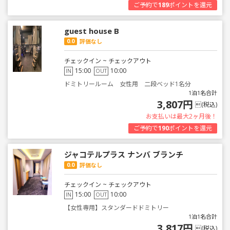
ご予約で
189
ポイントを還元
guest house B
0.0
評価なし
チェックイン ~ チェックアウト
15:00
10:00
IN
OUT
ドミトリールーム 女性用 二段ベッド1名分
1泊1名合計
3,807円
(税込)
お支払いは最大2ヶ月後！
ご予約で
190
ポイントを還元
ジャコテルプラス ナンバ ブランチ
0.0
評価なし
チェックイン ~ チェックアウト
15:00
10:00
IN
OUT
【女性専用】スタンダードドミトリー
1泊1名合計
3,817円
(税込)