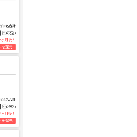
1泊1名合計
円
(税込)
2ヶ月後！
トを還元
1泊1名合計
円
(税込)
2ヶ月後！
トを還元