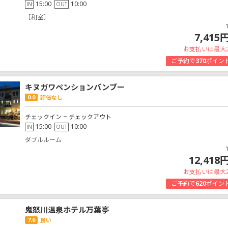
15:00
10:00
IN
OUT
［和室］
7,415
お支払いは最大
ご予約で
370
ポイン
キヌガワペンションバンブー
0.0
評価なし
チェックイン ~ チェックアウト
15:00
10:00
IN
OUT
ダブルルーム
12,418
お支払いは最大
ご予約で
620
ポイン
鬼怒川温泉ホテル万葉亭
7.6
良い