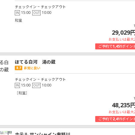
チェックイン ~ チェックアウト
15:00
10:00
IN
OUT
和室
29,029
お支払いは最大
ご予約で
1,451
ポイン
ほてる白河 湯の蔵
8.7
非常に良い
チェックイン ~ チェックアウト
15:00
10:00
IN
OUT
［和室］
48,235
お支払いは最大
ご予約で
2,411
ポイン
ホテル サンシャイン鬼怒川