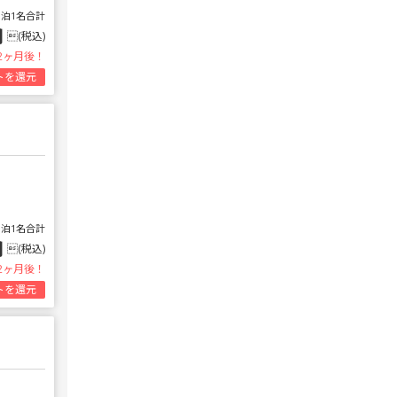
1泊1名合計
円
(税込)
2ヶ月後！
トを還元
1泊1名合計
円
(税込)
2ヶ月後！
トを還元