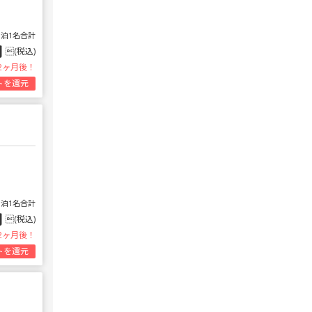
1泊1名合計
円
(税込)
2ヶ月後！
トを還元
1泊1名合計
円
(税込)
2ヶ月後！
トを還元