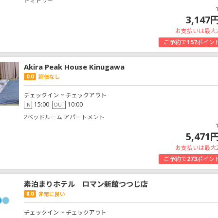
ドミトリー
3,147
お支払いは最大
ご予約で
157
ポイン
Akira Peak House Kinugawa
0.0
評価なし
チェックイン ~ チェックアウト
15:00
10:00
IN
OUT
2ベッドルーム アパートメント
5,471
お支払いは最大
ご予約で
273
ポイン
素泊まりホテル ロマン新館つつじ店
8.0
非常に良い
チェックイン ~ チェックアウト