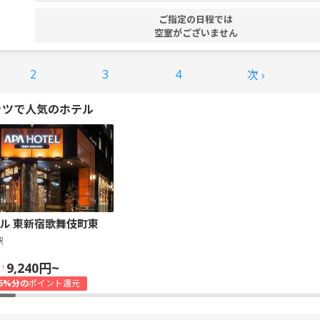
ご指定の日程では
空室がございません
2
3
4
次 ›
ッツで人気のホテル
ル 東新宿歌舞伎町東
駅
9,240円~
！
5%分の
ポイント還元