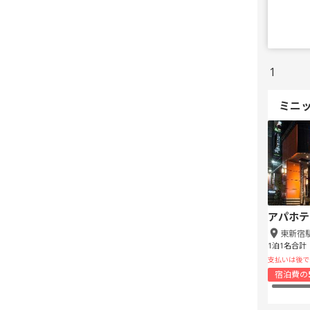
1
ミニ
アパホテ
東新宿
1泊1名合計
支払いは後で
宿泊費の