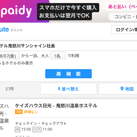
ログイン/
ミニッツ
から一泊、大人
で利用
あるホテルのみ表示
再検索
37件
並べ替え
地図
ケイズハウス日光 - 鬼怒川温泉ホステル
0.0
評価なし
チェックイン ~ チェックアウト
15:00
11:00
IN
OUT