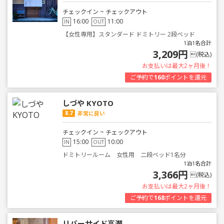
チェックイン ~ チェックアウト
16:00
11:00
IN
OUT
【女性専用】スタンダード ドミトリー 2段ベッド
1泊1名合計
3,209円
(税込)
お支払いは最大2ヶ月後！
ご予約で
160
ポイントを還元
しづや KYOTO
8.7
非常に良い
チェックイン ~ チェックアウト
15:00
10:00
IN
OUT
ドミトリールーム 女性用 二段ベッド1名分
1泊1名合計
3,366円
(税込)
お支払いは最大2ヶ月後！
ご予約で
168
ポイントを還元
リバーサイド高瀬