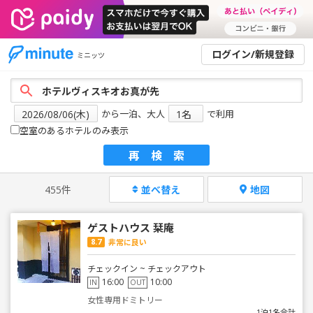
ログイン/新規登録
ミニッツ
から一泊、大人
で利用
空室のあるホテルのみ表示
再検索
455件
並べ替え
地図
ゲストハウス 栞庵
8.7
非常に良い
チェックイン ~ チェックアウト
16:00
10:00
IN
OUT
女性専用ドミトリー
1泊1名合計