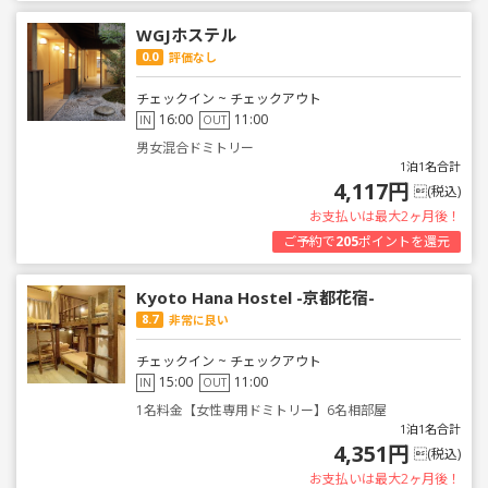
WGJホステル
0.0
評価なし
チェックイン ~ チェックアウト
16:00
11:00
IN
OUT
男女混合ドミトリー
1泊1名合計
4,117円
(税込)
お支払いは最大2ヶ月後！
ご予約で
205
ポイントを還元
Kyoto Hana Hostel -京都花宿-
8.7
非常に良い
チェックイン ~ チェックアウト
15:00
11:00
IN
OUT
1名料金【女性専用ドミトリー】6名相部屋
1泊1名合計
4,351円
(税込)
お支払いは最大2ヶ月後！