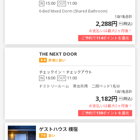
15:00
11:00
IN
OUT
6-Bed Mixed Dorm (Shared Bathroom)
1泊1名合計
2,288円
(税込)
お支払いは最大2ヶ月後！
ご予約で
114
ポイントを還元
THE NEXT DOOR
8.4
非常に良い
チェックイン ~ チェックアウト
16:00
11:00
IN
OUT
ドミトリールーム 男女共用 二段ベッド1名分
1泊1名合計
3,182円
(税込)
お支払いは最大2ヶ月後！
ご予約で
159
ポイントを還元
ゲストハウス 樸宿
7.6
良い