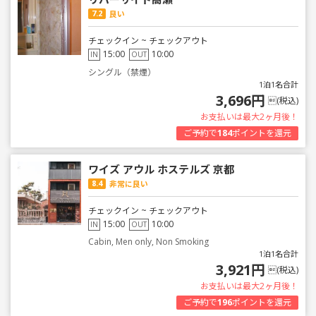
7.2
良い
チェックイン ~ チェックアウト
15:00
10:00
IN
OUT
シングル（禁煙）
1泊1名合計
3,696円
(税込)
お支払いは最大2ヶ月後！
ご予約で
184
ポイントを還元
ワイズ アウル ホステルズ 京都
8.4
非常に良い
チェックイン ~ チェックアウト
15:00
10:00
IN
OUT
Cabin, Men only, Non Smoking
1泊1名合計
3,921円
(税込)
お支払いは最大2ヶ月後！
ご予約で
196
ポイントを還元