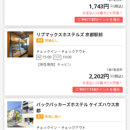
1,743円
(税込)
お支払いは最大2ヶ月後！
ご予約で
87
ポイントを還元
リブマックスホステルズ 京都駅前
0.0
評価なし
チェックイン ~ チェックアウト
15:00
10:00
IN
OUT
【男性専用】キャビン
1泊1名合計
2,202円
(税込)
お支払いは最大2ヶ月後！
ご予約で
110
ポイントを還元
バックパッカーズホステル ケイズハウス京
都
8.7
非常に良い
チェックイン ~ チェックアウト