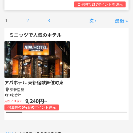
ご予約で
217
ポイントを還元
1
2
3
...
次 ›
最後 »
ミニッツで人気のホテル
アパホテル 東新宿歌舞伎町東
東新宿駅
1泊1名合計
9,240円~
支払いは後で！
宿泊費の
5%分の
ポイント還元