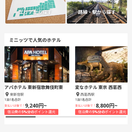
エリアから探す
路線・駅から探す
ミニッツで人気のホテル
アパホテル 東新宿歌舞伎町東
変なホテル 東京 西葛西
東新宿駅
西葛西駅
1泊1名合計
1泊1名合計
9,240円~
8,800円~
支払いは後で！
支払いは後で！
宿泊費の
5%分の
ポイント還元
宿泊費の
5%分の
ポイント還元