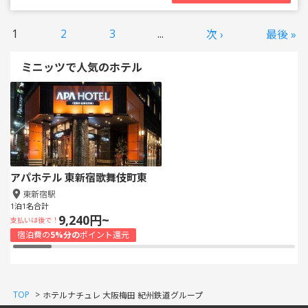
1
2
3
...
次 ›
最後 »
ミニッツで人気のホテル
アパホテル 東新宿歌舞伎町東
東新宿駅
1泊1名合計
9,240円~
支払いは後で！
宿泊費の
5%分の
ポイント還元
TOP
>
ホテルナチュレ 大阪梅田 紀州鉄道グループ