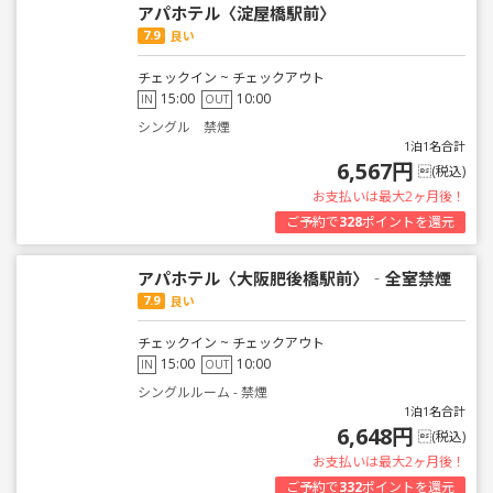
アパホテル〈淀屋橋駅前〉
7.9
良い
チェックイン ~ チェックアウト
15:00
10:00
IN
OUT
シングル 禁煙
1泊1名合計
6,567円
(税込)
お支払いは最大2ヶ月後！
ご予約で
328
ポイントを還元
アパホテル〈大阪肥後橋駅前〉‐全室禁煙
7.9
良い
チェックイン ~ チェックアウト
15:00
10:00
IN
OUT
シングルルーム - 禁煙
1泊1名合計
6,648円
(税込)
お支払いは最大2ヶ月後！
ご予約で
332
ポイントを還元