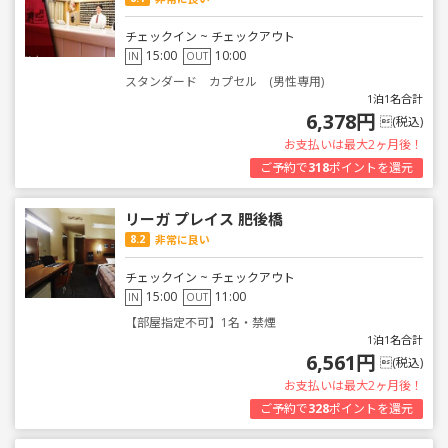
チェックイン ~ チェックアウト
15:00
10:00
IN
OUT
スタンダード カプセル (男性専用)
1泊1名合計
6,378円
(税込)
お支払いは最大2ヶ月後！
ご予約で
318
ポイントを還元
リーガ プレイス 肥後橋
8.2
非常に良い
チェックイン ~ チェックアウト
15:00
11:00
IN
OUT
【部屋指定不可】1名・禁煙
1泊1名合計
6,561円
(税込)
お支払いは最大2ヶ月後！
ご予約で
328
ポイントを還元