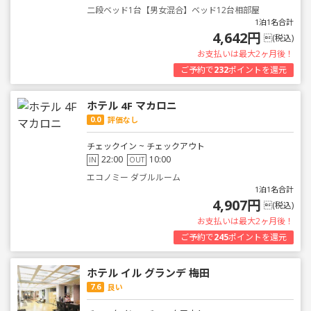
二段ベッド1台【男女混合】ベッド12台相部屋
1泊1名合計
4,642円
(税込)
お支払いは最大2ヶ月後！
ご予約で
232
ポイントを還元
ホテル 4F マカロニ
0.0
評価なし
チェックイン ~ チェックアウト
22:00
10:00
IN
OUT
エコノミー ダブルルーム
1泊1名合計
4,907円
(税込)
お支払いは最大2ヶ月後！
ご予約で
245
ポイントを還元
ホテル イル グランデ 梅田
7.6
良い