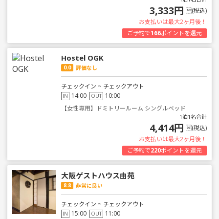
3,333円
(税込)
お支払いは最大2ヶ月後！
ご予約で
166
ポイントを還元
Hostel OGK
0.0
評価なし
チェックイン ~ チェックアウト
14:00
10:00
IN
OUT
【女性専用】ドミトリールーム シングルベッド
1泊1名合計
4,414円
(税込)
お支払いは最大2ヶ月後！
ご予約で
220
ポイントを還元
大阪ゲストハウス由苑
8.8
非常に良い
チェックイン ~ チェックアウト
15:00
11:00
IN
OUT