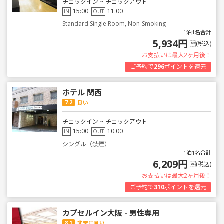
チェックイン ~ チェックアウト
15:00
11:00
IN
OUT
Standard Single Room, Non-Smoking
1泊1名合計
5,934円
(税込)
お支払いは最大2ヶ月後！
ご予約で
296
ポイントを還元
ホテル 関西
7.2
良い
チェックイン ~ チェックアウト
15:00
10:00
IN
OUT
シングル（禁煙）
1泊1名合計
6,209円
(税込)
お支払いは最大2ヶ月後！
ご予約で
310
ポイントを還元
カプセルイン大阪 - 男性専用
8.1
非常に良い