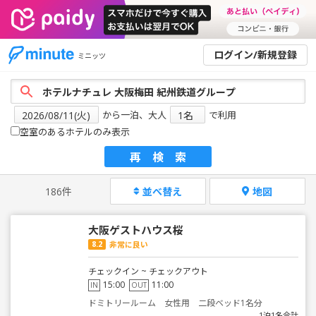
ログイン/新規登録
ミニッツ
から一泊、大人
で利用
空室のあるホテルのみ表示
再検索
186件
並べ替え
地図
大阪ゲストハウス桜
8.2
非常に良い
チェックイン ~ チェックアウト
15:00
11:00
IN
OUT
ドミトリールーム 女性用 二段ベッド1名分
1泊1名合計