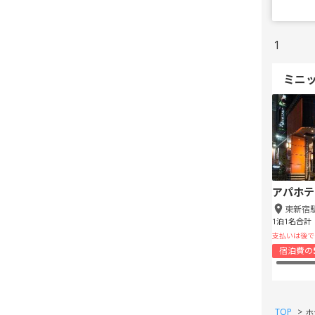
1
ミニ
アパホテ
東新宿
1泊1名合計
支払いは後で
宿泊費の
TOP
>
ホ