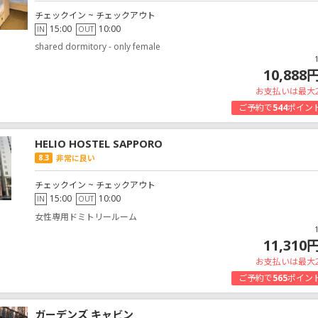
チェックイン ~ チェックアウト
15:00
10:00
IN
OUT
shared dormitory - only female
10,888
お支払いは最大
ご予約で
544
ポイン
HELIO HOSTEL SAPPORO
8.3
非常に良い
チェックイン ~ チェックアウト
15:00
10:00
IN
OUT
女性専用ドミトリールーム
11,310
お支払いは最大
ご予約で
565
ポイン
ガーデンズ キャビン