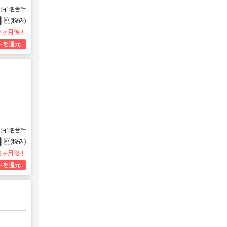
1泊1名合計
円
(税込)
2ヶ月後！
トを還元
1泊1名合計
円
(税込)
2ヶ月後！
トを還元