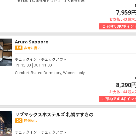
1名料金【女性専用ドミトリー】6名相部屋
7,959
お支払いは最大
ご予約で
397
ポイン
Arura Sapporo
8.6
非常に良い
チェックイン ~ チェックアウト
15:00
11:00
IN
OUT
Comfort Shared Dormitory, Women only
8,290
お支払いは最大
ご予約で
414
ポイン
リブマックスホステルズ 札幌すすきの
0.0
評価なし
チェックイン ~ チェックアウト