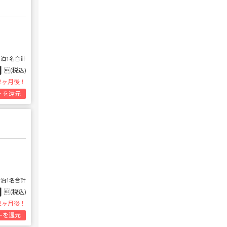
1泊1名合計
円
(税込)
2ヶ月後！
トを還元
1泊1名合計
円
(税込)
2ヶ月後！
トを還元