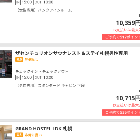
15:00
10:00
IN
OUT
【女性専用】バンクツインルーム
10,359
お支払いは最大
ご予約で
517
ポイン
ザセンチュリオンサウナレスト＆ステイ札幌男性専用
0.0
評価なし
チェックイン ~ チェックアウト
15:00
10:00
IN
OUT
【男性専用】スタンダード キャビン 下段
10,715
お支払いは最大
ご予約で
535
ポイン
GRAND HOSTEL LDK 札幌
8.3
非常に良い