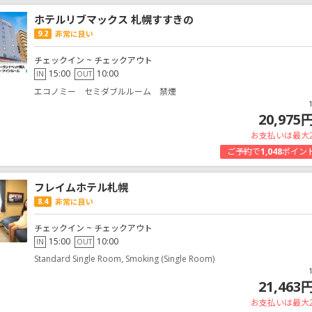
ホテルリブマックス 札幌すすきの
9.2
非常に良い
チェックイン ~ チェックアウト
15:00
10:00
IN
OUT
エコノミー セミダブルルーム 禁煙
20,975
お支払いは最大
ご予約で
1,048
ポイン
フレイムホテル札幌
8.4
非常に良い
チェックイン ~ チェックアウト
15:00
10:00
IN
OUT
Standard Single Room, Smoking (Single Room)
21,463
お支払いは最大