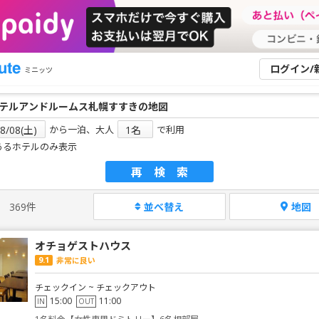
ログイン/
ミニッツ
から一泊、大人
で利用
あるホテルのみ表示
再検索
369件
並べ替え
地図
オチョゲストハウス
9.1
非常に良い
チェックイン ~ チェックアウト
15:00
11:00
IN
OUT