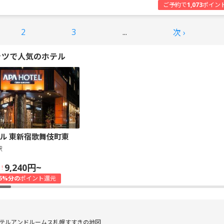
ご予約で
1,073
ポイン
2
3
...
次 ›
ッツで人気のホテル
ル 東新宿歌舞伎町東
駅
9,240円~
！
5%分の
ポイント還元
テルアンドルームス札幌すすきの地図