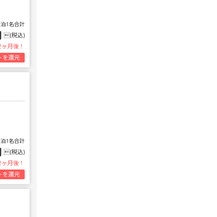
1泊1名合計
円
(税込)
2ヶ月後！
トを還元
1泊1名合計
円
(税込)
2ヶ月後！
トを還元