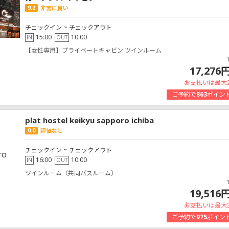
9.2
非常に良い
チェックイン ~ チェックアウト
15:00
10:00
IN
OUT
【女性専用】プライベートキャビン ツインルーム
17,276
お支払いは最大
ご予約で
863
ポイン
plat hostel keikyu sapporo ichiba
0.0
評価なし
チェックイン ~ チェックアウト
16:00
10:00
IN
OUT
ツインルーム（共同バスルーム）
19,516
お支払いは最大
ご予約で
975
ポイン