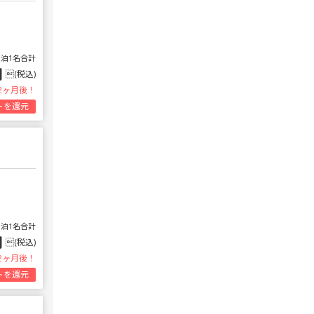
1泊1名合計
円
(税込)
2ヶ月後！
トを還元
1泊1名合計
円
(税込)
2ヶ月後！
トを還元