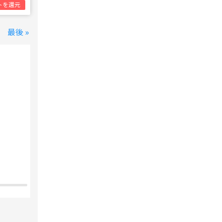
トを還元
最後 »
変なホテル 東京 西葛西
西葛西駅
1泊1名合計
8,800円~
支払いは後で！
宿泊費の
5%分の
ポイント還元