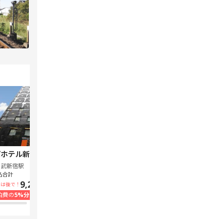
ホテル新宿 歌舞伎町中央
スーパーホテル Lohas 池袋駅北口
西武新宿駅
池袋駅
名合計
1泊1名合計
9,240円~
7,300円~
いは後で！
支払いは後で！
泊費の
5%分の
ポイント還元
宿泊費の
5%分の
ポイント還元