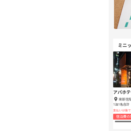
ミニ
アパホテ
東新宿
1泊1名合計
支払いは後で
宿泊費の