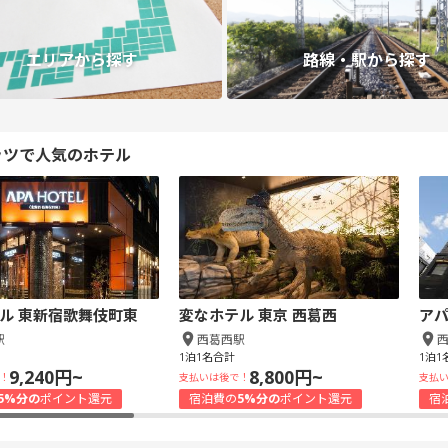
エリアから探す
路線・駅から探す
ッツで人気のホテル
ル 東新宿歌舞伎町東
変なホテル 東京 西葛西
アパ
駅
西葛西駅
1泊1名合計
1泊1
9,240円~
8,800円~
！
支払いは後で！
支払
5%分の
ポイント還元
宿泊費の
5%分の
ポイント還元
宿