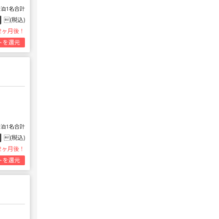
1泊1名合計
円
(税込)
2ヶ月後！
トを還元
1泊1名合計
円
(税込)
2ヶ月後！
トを還元