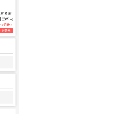
1泊1名合計
円
(税込)
2ヶ月後！
トを還元