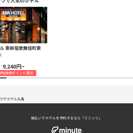
ッツで人気のホテル
ル 東新宿歌舞伎町東
駅
9,240円~
！
5%分の
ポイント還元
ラザホテル丸亀
後払いでホテルを予約するなら「ミニッツ」