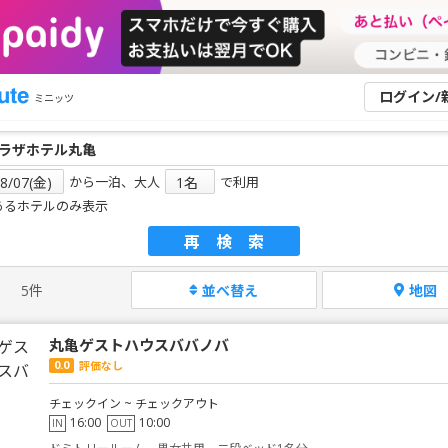
ログイン/
ミニッツ
から一泊、大人
で利用
あるホテルのみ表示
再検索
5件
並べ替え
地図
丸亀ゲストハウスババノバ
0.0
評価なし
チェックイン ~ チェックアウト
16:00
10:00
IN
OUT