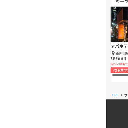
ミニ
アパホテ
東新宿
1泊1名合計
支払いは後で
宿泊費の
TOP
>
プ