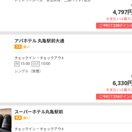
ドミトリールーム 男女共用 二段ベッド1名分
4,797
お支払いは最大
ご予約で
239
ポイン
アパホテル 丸亀駅前大通
7.2
良い
チェックイン ~ チェックアウト
15:00
10:00
IN
OUT
シングル（禁煙）
6,330
お支払いは最大
ご予約で
316
ポイン
スーパーホテル丸亀駅前
6.9
良い
チェックイン ~ チェックアウト