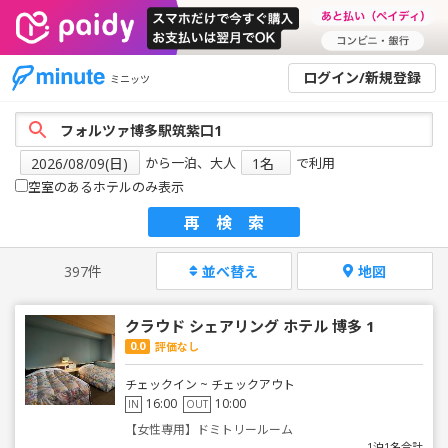
ログイン/新規登録
ミニッツ
から一泊、大人
で利用
空室のあるホテルのみ表示
再検索
397件
並べ替え
地図
クラウド シェアリング ホテル 博多 1
0.0
評価なし
チェックイン ~ チェックアウト
16:00
10:00
IN
OUT
【女性専用】ドミトリールーム
1泊1名合計