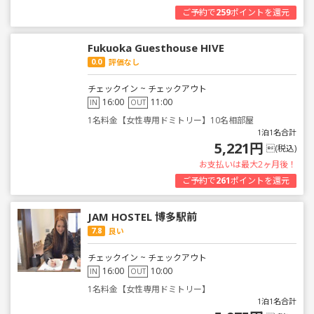
ご予約で
259
ポイントを還元
Fukuoka Guesthouse HIVE
0.0
評価なし
チェックイン ~ チェックアウト
16:00
11:00
IN
OUT
1名料金【女性専用ドミトリー】10名相部屋
1泊1名合計
5,221円
(税込)
お支払いは最大2ヶ月後！
ご予約で
261
ポイントを還元
JAM HOSTEL 博多駅前
7.8
良い
チェックイン ~ チェックアウト
16:00
10:00
IN
OUT
1名料金【女性専用ドミトリー】
1泊1名合計