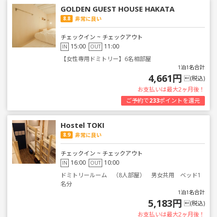
GOLDEN GUEST HOUSE HAKATA
8.8
非常に良い
チェックイン ~ チェックアウト
15:00
11:00
IN
OUT
【女性専用ドミトリー】6名相部屋
1泊1名合計
4,661円
(税込)
お支払いは最大2ヶ月後！
ご予約で
233
ポイントを還元
Hostel TOKI
8.9
非常に良い
チェックイン ~ チェックアウト
16:00
10:00
IN
OUT
ドミトリールーム （8人部屋） 男女共用 ベッド1
名分
1泊1名合計
5,183円
(税込)
お支払いは最大2ヶ月後！