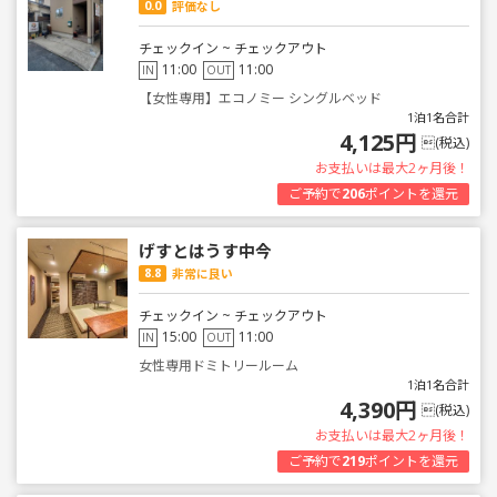
0.0
評価なし
チェックイン ~ チェックアウト
11:00
11:00
IN
OUT
【女性専用】エコノミー シングルベッド
1泊1名合計
4,125円
(税込)
お支払いは最大2ヶ月後！
ご予約で
206
ポイントを還元
げすとはうす中今
8.8
非常に良い
チェックイン ~ チェックアウト
15:00
11:00
IN
OUT
女性専用ドミトリールーム
1泊1名合計
4,390円
(税込)
お支払いは最大2ヶ月後！
ご予約で
219
ポイントを還元