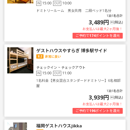
15:00
10:00
IN
OUT
ドミトリールーム 男女共用 二段ベッド1名分
1泊1名合計
3,489円
(税込)
お支払いは最大2ヶ月後！
ご予約で
174
ポイントを還元
ゲストハウスやすらぎ 博多駅サイド
8.2
非常に良い
チェックイン ~ チェックアウト
15:00
11:00
IN
OUT
1名料金【男女混合スタンダードドミトリー】6名相部
屋
1泊1名合計
3,939円
(税込)
お支払いは最大2ヶ月後！
ご予約で
196
ポイントを還元
福岡ゲストハウスJikka