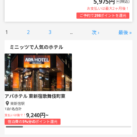
5,975円
(税込)
お支払いは最大2ヶ月後！
ご予約で
298
ポイントを還元
1
2
3
...
次 ›
最後 »
ミニッツで人気のホテル
アパホテル 東新宿歌舞伎町東
東新宿駅
1泊1名合計
9,240円~
支払いは後で！
宿泊費の
5%分の
ポイント還元