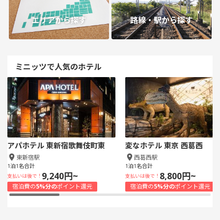
エリアから探す
路線・駅から探す
ミニッツで人気のホテル
アパホテル 東新宿歌舞伎町東
変なホテル 東京 西葛西
東新宿駅
西葛西駅
1泊1名合計
1泊1名合計
9,240円~
8,800円~
支払いは後で！
支払いは後で！
宿泊費の
5%分の
ポイント還元
宿泊費の
5%分の
ポイント還元