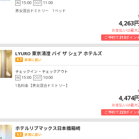
15:00
11:00
IN
OUT
男女混合ドミトリー 1ベッド
4,263
お支払いは最大
ご予約で
213
ポイン
LYURO 東京清澄 バイ ザ シェア ホテルズ
8.7
非常に良い
チェックイン ~ チェックアウト
15:00
10:00
IN
OUT
1名料金【男女混合ドミトリー】
4,474
お支払いは最大
ご予約で
223
ポイン
ホテルリブマックス日本橋箱崎
8.2
非常に良い