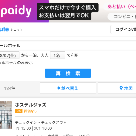
ログイン/
ミニッツ
から一泊、大人
で利用
あるホテルのみ表示
再検索
184件
並べ替え
地図
ホステルジャズ
0.0
評価なし
チェックイン ~ チェックアウト
15:00
10:00
IN
OUT