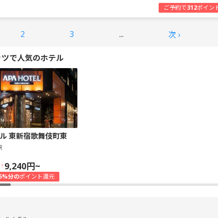
ご予約で
312
ポイン
2
3
...
次 ›
ッツで人気のホテル
ル 東新宿歌舞伎町東
駅
9,240円~
！
5%分の
ポイント還元