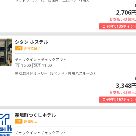
ドミトリールーム 女性用 二段ベッド1名分
2,706
お支払いは最大
ご予約で
135
ポイン
シタン ホステル
9.1
非常に良い
チェックイン ~ チェックアウト
16:00
11:00
IN
OUT
男女混合ドミトリー（8ベッド・共用バスルーム）
3,348
お支払いは最大
ご予約で
167
ポイン
茅場町つくしホテル
0.0
評価なし
チェックイン ~ チェックアウト