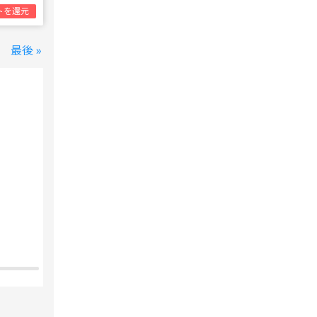
トを還元
最後 »
変なホテル 東京 西葛西
西葛西駅
1泊1名合計
8,800円~
支払いは後で！
宿泊費の
5%分の
ポイント還元