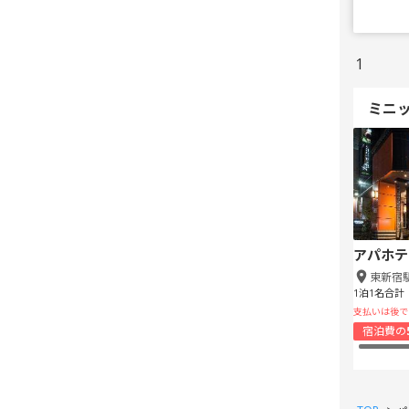
1
ミニ
アパホテ
東新宿
1泊1名合計
支払いは後で
宿泊費の