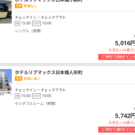
0.0
評価なし
チェックイン ~ チェックアウト
15:00
10:00
IN
OUT
シングル（禁煙）
5,016
お支払いは最大
ご予約で
250
ポイン
ホテルリブマックス日本橋人形町
8.9
非常に良い
チェックイン ~ チェックアウト
15:00
10:00
IN
OUT
セミダブルルーム（喫煙）
5,742
お支払いは最大
ご予約で
287
ポイン