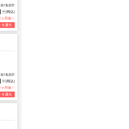
1泊1名合計
円
(税込)
2ヶ月後！
トを還元
1泊1名合計
円
(税込)
2ヶ月後！
トを還元