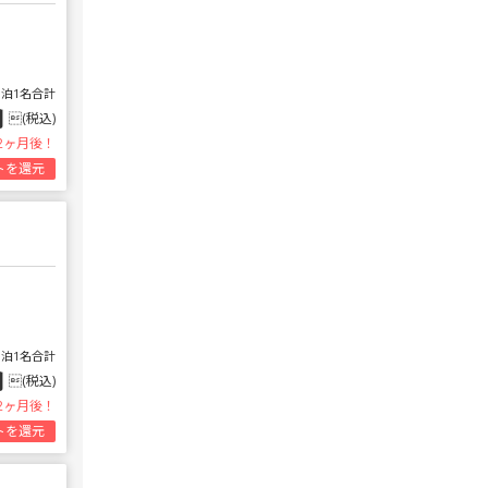
1泊1名合計
円
(税込)
2ヶ月後！
トを還元
1泊1名合計
円
(税込)
2ヶ月後！
トを還元