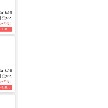
1泊1名合計
円
(税込)
2ヶ月後！
トを還元
1泊1名合計
円
(税込)
2ヶ月後！
トを還元