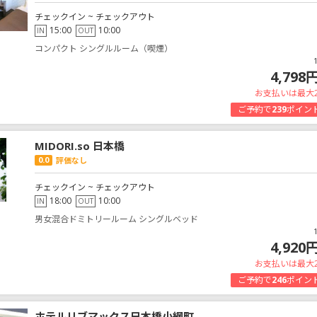
チェックイン ~ チェックアウト
15:00
10:00
IN
OUT
コンパクト シングルルーム（喫煙）
4,798
お支払いは最大
ご予約で
239
ポイン
MIDORI.so 日本橋
0.0
評価なし
チェックイン ~ チェックアウト
18:00
10:00
IN
OUT
男女混合ドミトリールーム シングルベッド
4,920
お支払いは最大
ご予約で
246
ポイン
ホテルリブマックス日本橋小網町