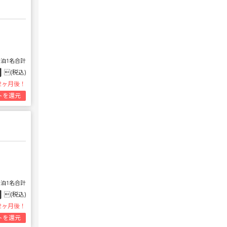
1泊1名合計
円
(税込)
2ヶ月後！
トを還元
1泊1名合計
円
(税込)
2ヶ月後！
トを還元