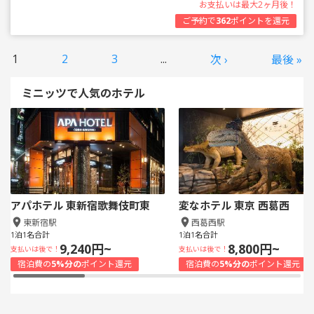
お支払いは最大2ヶ月後！
ご予約で
362
ポイントを還元
1
2
3
...
次 ›
最後 »
ミニッツで人気のホテル
アパホテル 東新宿歌舞伎町東
変なホテル 東京 西葛西
東新宿駅
西葛西駅
1泊1名合計
1泊1名合計
9,240円~
8,800円~
支払いは後で！
支払いは後で！
宿泊費の
5%分の
ポイント還元
宿泊費の
5%分の
ポイント還元