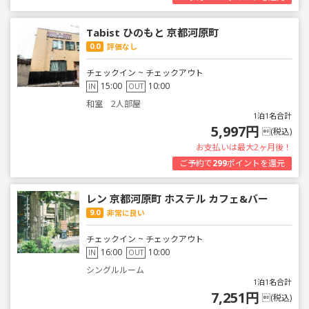
Tabist ひのもと 京都河原町
0.0
評価なし
チェックイン ~ チェックアウト
15:00
10:00
IN
OUT
和室 2人部屋
1泊1名合計
5,997円
(税込)
お支払いは最大2ヶ月後！
ご予約で
299
ポイントを還元
レン 京都河原町 ホステル カフェ&バー
9.0
非常に良い
チェックイン ~ チェックアウト
16:00
10:00
IN
OUT
シングルルーム
1泊1名合計
7,251円
(税込)