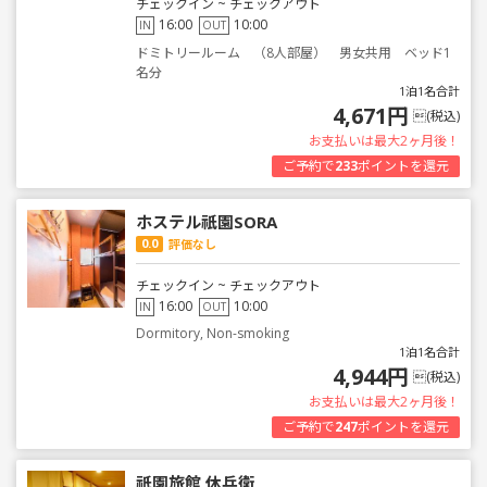
チェックイン ~ チェックアウト
16:00
10:00
IN
OUT
ドミトリールーム （8人部屋） 男女共用 ベッド1
名分
1泊1名合計
4,671円
(税込)
お支払いは最大2ヶ月後！
ご予約で
233
ポイントを還元
ホステル祇園SORA
0.0
評価なし
チェックイン ~ チェックアウト
16:00
10:00
IN
OUT
Dormitory, Non-smoking
1泊1名合計
4,944円
(税込)
お支払いは最大2ヶ月後！
ご予約で
247
ポイントを還元
祇園旅館 休兵衛