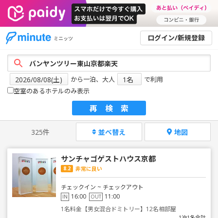
ログイン/新規登録
ミニッツ
から一泊、大人
で利用
空室のあるホテルのみ表示
再検索
325件
並べ替え
地図
サンチャゴゲストハウス京都
8.2
非常に良い
チェックイン ~ チェックアウト
16:00
11:00
IN
OUT
1名料金【男女混合ドミトリー】12名相部屋
1泊1名合計