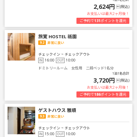
2,624円
(税込)
お支払いは最大2ヶ月後！
ご予約で
131
ポイントを還元
旅寛 HOSTEL 祇園
9.2
非常に良い
チェックイン ~ チェックアウト
16:00
10:00
IN
OUT
ドミトリールーム 女性用 二段ベッド1名分
1泊1名合計
3,720円
(税込)
お支払いは最大2ヶ月後！
ご予約で
186
ポイントを還元
ゲストハウス 雅順
9.3
非常に良い
チェックイン ~ チェックアウト
15:00
10:00
IN
OUT