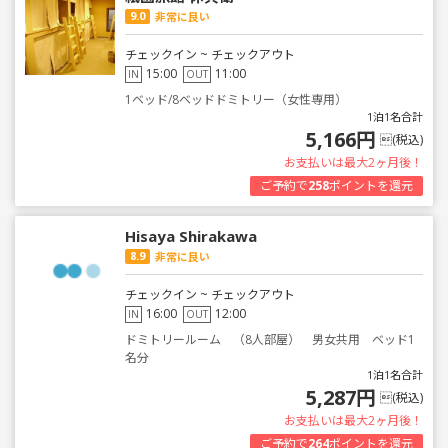
9.0
非常に良い
チェックイン ~ チェックアウト
15:00
11:00
IN
OUT
1ベッド/8ベッドドミトリー（女性専用）
1泊1名合計
5,166円
(税込)
お支払いは最大2ヶ月後！
ご予約で
258
ポイントを還元
Hisaya Shirakawa
8.9
非常に良い
チェックイン ~ チェックアウト
16:00
12:00
IN
OUT
ドミトリールーム （8人部屋） 男女共用 ベッド1
名分
1泊1名合計
5,287円
(税込)
お支払いは最大2ヶ月後！
ご予約で
264
ポイントを還元