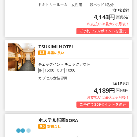
ドミトリールーム 女性用 二段ベッド1名分
1泊1名合計
4,143円
(税込)
お支払いは最大2ヶ月後！
ご予約で
207
ポイントを還元
TSUKIMI HOTEL
8.3
非常に良い
チェックイン ~ チェックアウト
15:00
10:00
IN
OUT
カプセル女性専用
1泊1名合計
4,189円
(税込)
お支払いは最大2ヶ月後！
ご予約で
209
ポイントを還元
ホステル祇園SORA
0.0
評価なし