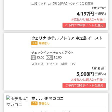
二段ベッド1台【男女混合】ベッド12台相部屋
1泊1名合計
4,197円
(税込)
お支払いは最大2ヶ月後！
ご予約で
209
ポイントを還元
ウェリナ ホテル プレミア 中之島 イースト
0.0
評価なし
チェックイン ~ チェックアウト
15:00
10:00
IN
OUT
スタンダードツイン 禁煙 1名
1泊1名合計
5,908円
(税込)
お支払いは最大2ヶ月後！
ご予約で
295
ポイントを還元
ホテル 4F マカロニ
0.0
評価なし