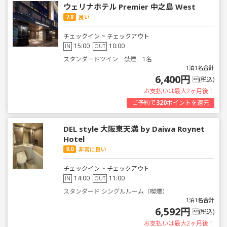
ウェリナホテル Premier 中之島 West
7.8
良い
チェックイン ~ チェックアウト
15:00
10:00
IN
OUT
スタンダードツイン 禁煙 1名
1泊1名合計
6,400円
(税込)
お支払いは最大2ヶ月後！
ご予約で
320
ポイントを還元
DEL style 大阪東天満 by Daiwa Roynet
Hotel
9.0
非常に良い
チェックイン ~ チェックアウト
14:00
11:00
IN
OUT
スタンダード シングルルーム（喫煙）
1泊1名合計
6,592円
(税込)
お支払いは最大2ヶ月後！