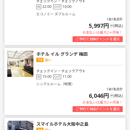
チェックイン ~ チェックアウト
22:00
10:00
IN
OUT
エコノミー ダブルルーム
1泊1名合計
5,997円
(税込)
お支払いは最大2ヶ月後！
ご予約で
299
ポイントを還元
ホテル イル グランデ 梅田
7.6
良い
チェックイン ~ チェックアウト
15:00
11:00
IN
OUT
シングルルーム（喫煙）
1泊1名合計
6,046円
(税込)
お支払いは最大2ヶ月後！
ご予約で
302
ポイントを還元
スマイルホテル大阪中之島
6.0
良い