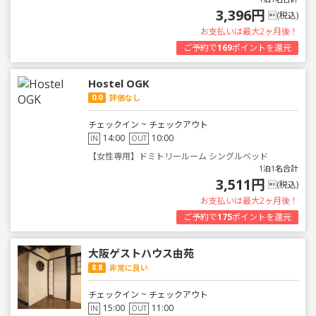
3,396円
(税込)
お支払いは最大2ヶ月後！
ご予約で
169
ポイントを還元
Hostel OGK
0.0
評価なし
チェックイン ~ チェックアウト
14:00
10:00
IN
OUT
【女性専用】ドミトリールーム シングルベッド
1泊1名合計
3,511円
(税込)
お支払いは最大2ヶ月後！
ご予約で
175
ポイントを還元
大阪ゲストハウス由苑
8.8
非常に良い
チェックイン ~ チェックアウト
15:00
11:00
IN
OUT