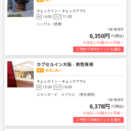
チェックイン ~ チェックアウト
14:00
11:00
IN
OUT
シングル（禁煙）
1泊1名合計
6,350円
(税込)
お支払いは最大2ヶ月後！
ご予約で
317
ポイントを還元
カプセルイン大阪 - 男性専用
8.1
非常に良い
チェックイン ~ チェックアウト
15:00
10:00
IN
OUT
スタンダード カプセル (男性専用)
1泊1名合計
6,378円
(税込)
お支払いは最大2ヶ月後！
ご予約で
318
ポイントを還元