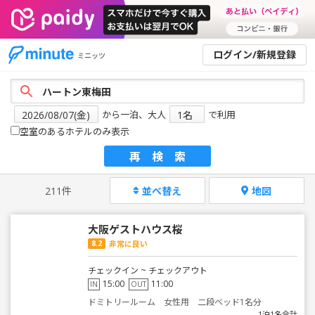
ログイン/新規登録
ミニッツ
から一泊、大人
で利用
空室のあるホテルのみ表示
再検索
211件
並べ替え
地図
大阪ゲストハウス桜
8.2
非常に良い
チェックイン ~ チェックアウト
15:00
11:00
IN
OUT
ドミトリールーム 女性用 二段ベッド1名分
1泊1名合計