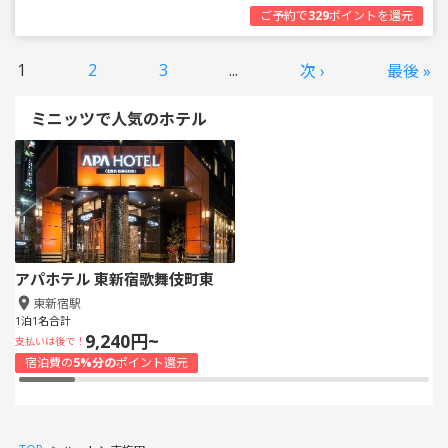
ご予約で
329
ポイントを還元
1
2
3
...
次 ›
最後 »
ミニッツで人気のホテル
アパホテル 東新宿歌舞伎町東
東新宿駅
1泊1名合計
9,240円~
支払いは後で！
宿泊費の
5%分の
ポイント還元