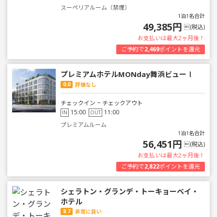
スーペリアルーム（禁煙）
1泊1名合計
49,385円
(税込)
お支払いは最大2ヶ月後！
ご予約で
2,469
ポイントを還元
プレミアムホテルMONday舞浜ビューⅠ
0.0
評価なし
チェックイン ~ チェックアウト
15:00
11:00
IN
OUT
プレミアムルーム
1泊1名合計
56,451円
(税込)
お支払いは最大2ヶ月後！
ご予約で
2,822
ポイントを還元
シェラトン・グランデ・トーキョーベイ・
ホテル
8.7
非常に良い