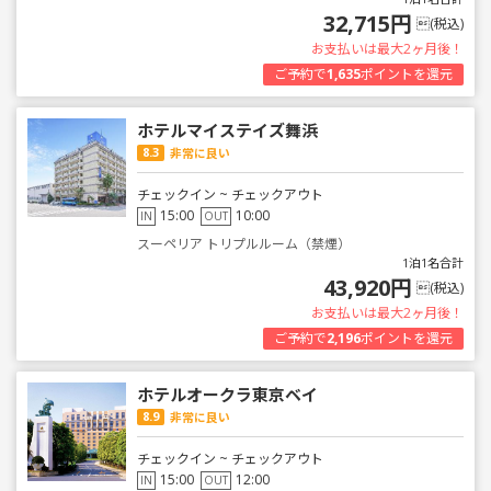
32,715円
(税込)
お支払いは最大2ヶ月後！
ご予約で
1,635
ポイントを還元
ホテルマイステイズ舞浜
8.3
非常に良い
チェックイン ~ チェックアウト
15:00
10:00
IN
OUT
スーペリア トリプルルーム（禁煙）
1泊1名合計
43,920円
(税込)
お支払いは最大2ヶ月後！
ご予約で
2,196
ポイントを還元
ホテルオークラ東京ベイ
8.9
非常に良い
チェックイン ~ チェックアウト
15:00
12:00
IN
OUT