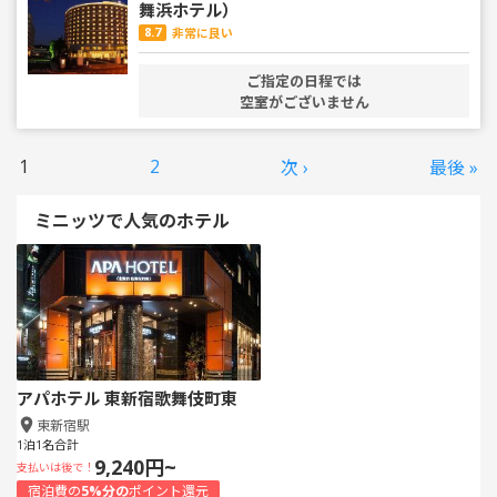
舞浜ホテル）
8.7
非常に良い
ご指定の日程では
空室がございません
1
2
次 ›
最後 »
ミニッツで人気のホテル
アパホテル 東新宿歌舞伎町東
東新宿駅
1泊1名合計
9,240円~
支払いは後で！
宿泊費の
5%分の
ポイント還元