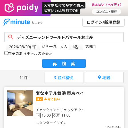
ログイン/新規登録
ミニッツ
から一泊、大人
で利用
空室のあるホテルのみ表示
再検索
11件
並べ替え
地図
変なホテル舞浜 東京ベイ
8.2
非常に良い
チェックイン ~ チェックアウト
15:00
11:00
IN
OUT
スタンダードツイン
1泊1名合計