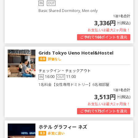
IN
OUT
Basic Shared Dormitory, Men only
1泊1名合計
3,336円
(税込)
お支払いは最大2ヶ月後！
ご予約で
166
ポイントを還元
Grids Tokyo Ueno Hotel&Hostel
0.0
評価なし
チェックイン ~ チェックアウト
16:00
11:00
IN
OUT
1名料金【女性専用ドミトリー】6名相部屋
1泊1名合計
3,513円
(税込)
お支払いは最大2ヶ月後！
ご予約で
175
ポイントを還元
ホテル グラフィー ネズ
8.3
非常に良い