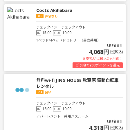
Cocts Akihabara
0.0
評価なし
チェックイン ~ チェックアウト
15:00
10:00
IN
OUT
1ベッド/4ベッドドミトリー（男女共用）
1泊1名合計
4,068円
(税込)
お支払いは最大2ヶ月後！
ご予約で
203
ポイントを還元
無料wi-fi JING HOUSE 秋葉原 電動自転車
レンタル
7.4
良い
チェックイン ~ チェックアウト
16:00
10:00
IN
OUT
アパートメント 共用バスルーム
1泊1名合計
4,318円
(税込)