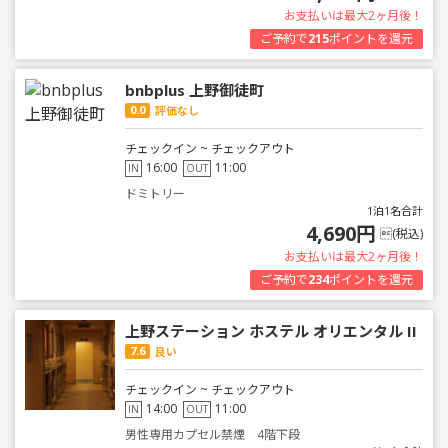
お支払いは最大2ヶ月後！
ご予約で
215
ポイントを還元
bnbplus 上野御徒町
0.0
評価なし
チェックイン ~ チェックアウト
16:00
11:00
IN
OUT
ドミトリー
1泊1名合計
4,690円
(税込)
お支払いは最大2ヶ月後！
ご予約で
234
ポイントを還元
上野ステーション ホステル オリエンタル II
7.6
良い
チェックイン ~ チェックアウト
14:00
11:00
IN
OUT
男性専用カプセル禁煙 4階下段