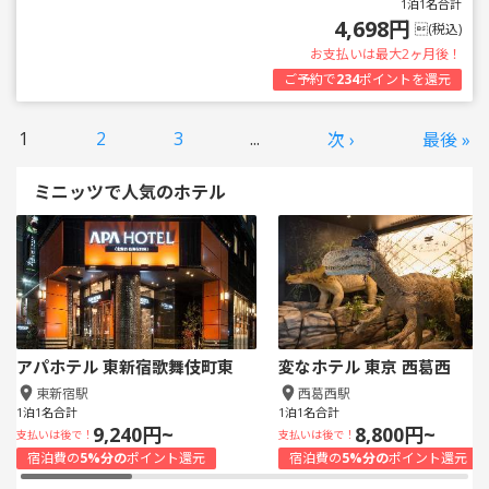
1泊1名合計
4,698円
(税込)
お支払いは最大2ヶ月後！
ご予約で
234
ポイントを還元
1
2
3
...
次 ›
最後 »
ミニッツで人気のホテル
アパホテル 東新宿歌舞伎町東
変なホテル 東京 西葛西
東新宿駅
西葛西駅
1泊1名合計
1泊1名合計
9,240円~
8,800円~
支払いは後で！
支払いは後で！
宿泊費の
5%分の
ポイント還元
宿泊費の
5%分の
ポイント還元