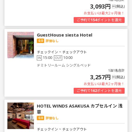
3,093円
(税込)
お支払いは最大2ヶ月後！
ご予約で
154
ポイントを還元
GuestHouse siesta Hotel
0.0
評価なし
チェックイン ~ チェックアウト
15:00
10:00
IN
OUT
ドミトリールーム シングルベッド
1泊1名合計
3,257円
(税込)
お支払いは最大2ヶ月後！
ご予約で
162
ポイントを還元
HOTEL WINDS ASAKUSA カプセルイン 浅
草
0.0
評価なし
チェックイン ~ チェックアウト