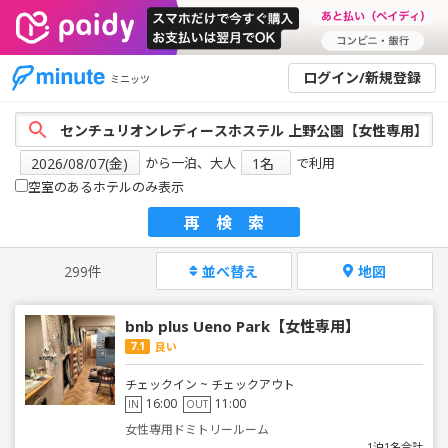
ログイン/新規登録
ミニッツ
から一泊、大人
で利用
空室のあるホテルのみ表示
再検索
299件
並べ替え
地図
bnb plus Ueno Park【女性専用】
7.1
良い
チェックイン ~ チェックアウト
16:00
11:00
IN
OUT
女性専用ドミトリールーム
1泊1名合計