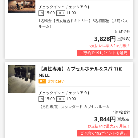
チェックイン ~ チェックアウト
15:00
11:00
IN
OUT
1名料金【男女混合ドミトリー】6名相部屋（共用バス
ルーム）
1泊1名合計
3,828円
(税込)
お支払いは最大2ヶ月後！
ご予約で
191
ポイントを還元
【男性専用】カプセルホテル＆スパ THE
NELL
8.1
非常に良い
チェックイン ~ チェックアウト
15:00
10:00
IN
OUT
【男性専用】スタンダード カプセルルーム
1泊1名合計
3,844円
(税込)
お支払いは最大2ヶ月後！
ご予約で
192
ポイントを還元