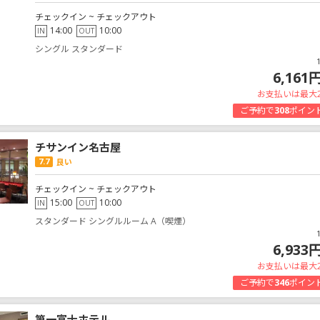
チェックイン ~ チェックアウト
14:00
10:00
IN
OUT
シングル スタンダード
6,161
お支払いは最大
ご予約で
308
ポイン
チサンイン名古屋
7.7
良い
チェックイン ~ チェックアウト
15:00
10:00
IN
OUT
スタンダード シングルルーム A（喫煙）
6,933
お支払いは最大
ご予約で
346
ポイン
第一富士ホテル