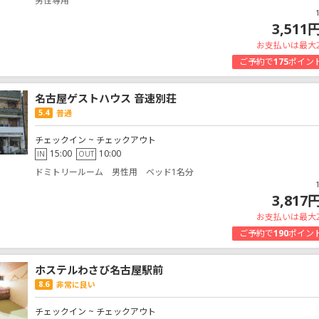
男性専用
3,511
お支払いは最大
ご予約で
175
ポイン
名古屋ゲストハウス 音速別荘
5.4
普通
チェックイン ~ チェックアウト
15:00
10:00
IN
OUT
ドミトリールーム 男性用 ベッド1名分
3,817
お支払いは最大
ご予約で
190
ポイン
ホステルわさび名古屋駅前
8.6
非常に良い
チェックイン ~ チェックアウト