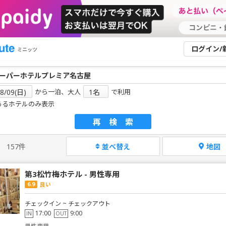
ログイン/
ミニッツ
から一泊、大人
で利用
あるホテルのみ表示
再検索
157件
並べ替え
地図
第3松竹梅ホテル - 男性専用
6.9
良い
チェックイン ~ チェックアウト
17:00
9:00
IN
OUT