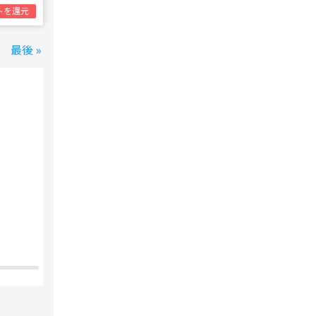
トを還元
最後 »
変なホテル 東京 西葛西
西葛西駅
1泊1名合計
8,800円~
支払いは後で！
宿泊費の
5%分の
ポイント還元