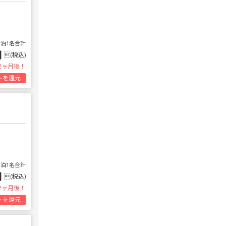
1泊1名合計
円
(税込)
2ヶ月後！
トを還元
1泊1名合計
円
(税込)
2ヶ月後！
トを還元