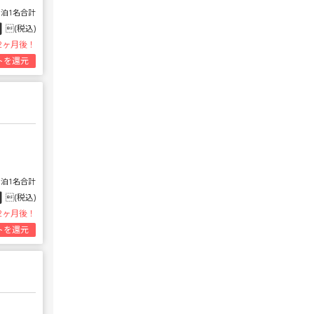
1泊1名合計
円
(税込)
2ヶ月後！
トを還元
1泊1名合計
円
(税込)
2ヶ月後！
トを還元