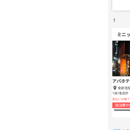
1
ミニ
アパホテ
東新宿
1泊1名合計
支払いは後で
宿泊費の