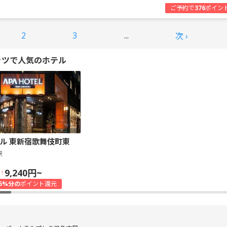
ご予約で
376
ポイン
2
3
...
次 ›
ッツで人気のホテル
ル 東新宿歌舞伎町東
駅
9,240円~
！
5%分の
ポイント還元