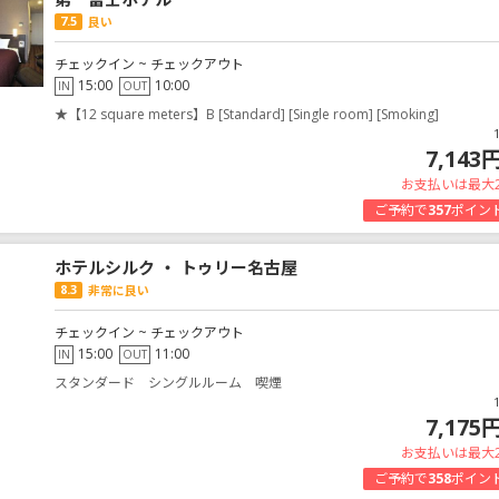
7.5
良い
チェックイン ~ チェックアウト
15:00
10:00
IN
OUT
★【12 square meters】B [Standard] [Single room] [Smoking]
7,143
お支払いは最大
ご予約で
357
ポイン
ホテルシルク ・ トゥリー名古屋
8.3
非常に良い
チェックイン ~ チェックアウト
15:00
11:00
IN
OUT
スタンダード シングルルーム 喫煙
7,175
お支払いは最大
ご予約で
358
ポイン