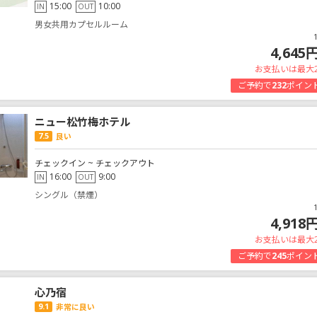
15:00
10:00
IN
OUT
男女共用カプセルルーム
4,645
お支払いは最大
ご予約で
232
ポイン
ニュー松竹梅ホテル
7.5
良い
チェックイン ~ チェックアウト
16:00
9:00
IN
OUT
シングル（禁煙）
4,918
お支払いは最大
ご予約で
245
ポイン
心乃宿
9.1
非常に良い