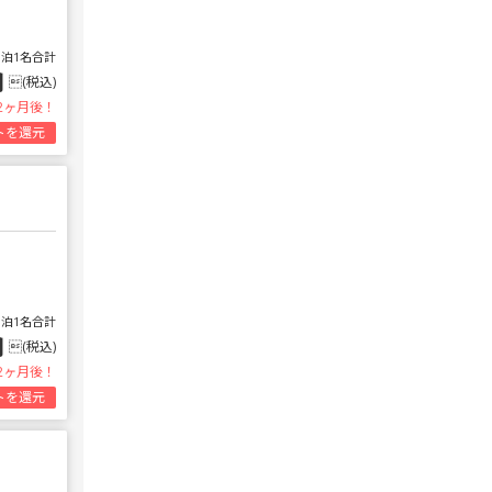
1泊1名合計
円
(税込)
2ヶ月後！
トを還元
1泊1名合計
円
(税込)
2ヶ月後！
トを還元