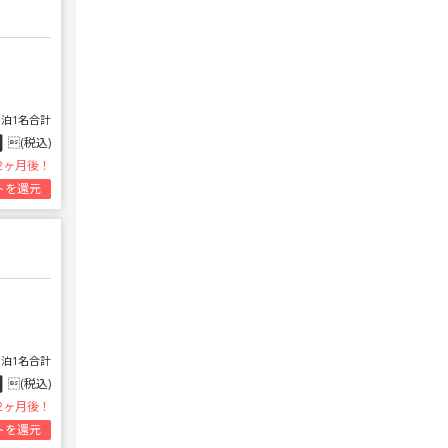
1泊1名合計
円
(税込)
2ヶ月後！
トを還元
1泊1名合計
円
(税込)
2ヶ月後！
トを還元