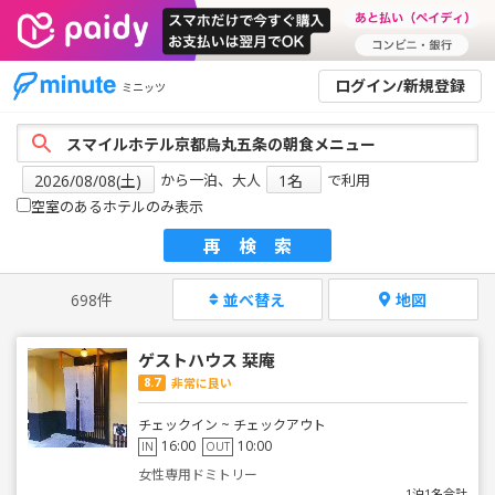
ログイン/新規登録
ミニッツ
から一泊、大人
で利用
空室のあるホテルのみ表示
再検索
698件
並べ替え
地図
ゲストハウス 栞庵
8.7
非常に良い
チェックイン ~ チェックアウト
16:00
10:00
IN
OUT
女性専用ドミトリー
1泊1名合計