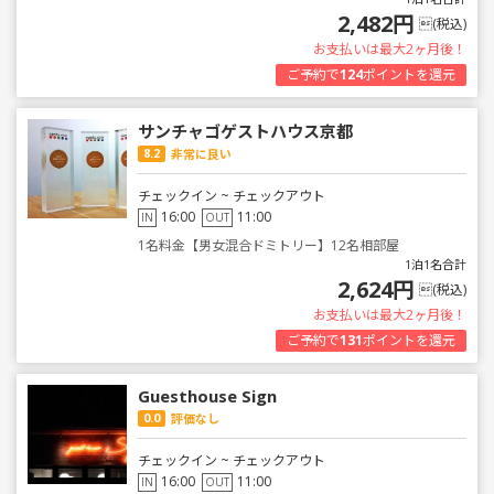
2,482円
(税込)
お支払いは最大2ヶ月後！
ご予約で
124
ポイントを還元
サンチャゴゲストハウス京都
8.2
非常に良い
チェックイン ~ チェックアウト
16:00
11:00
IN
OUT
1名料金【男女混合ドミトリー】12名相部屋
1泊1名合計
2,624円
(税込)
お支払いは最大2ヶ月後！
ご予約で
131
ポイントを還元
Guesthouse Sign
0.0
評価なし
チェックイン ~ チェックアウト
16:00
11:00
IN
OUT