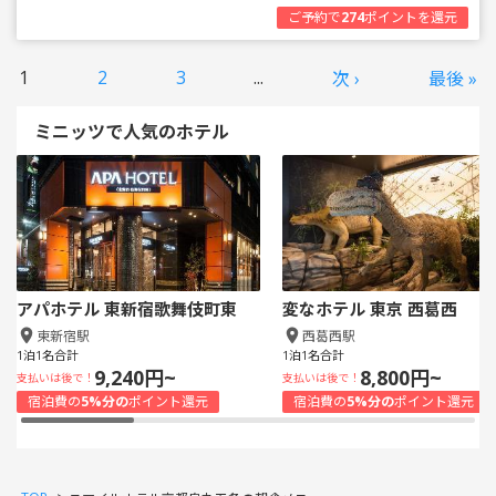
ご予約で
274
ポイントを還元
1
2
3
...
次 ›
最後 »
ミニッツで人気のホテル
アパホテル 東新宿歌舞伎町東
変なホテル 東京 西葛西
東新宿駅
西葛西駅
1泊1名合計
1泊1名合計
9,240円~
8,800円~
支払いは後で！
支払いは後で！
宿泊費の
5%分の
ポイント還元
宿泊費の
5%分の
ポイント還元