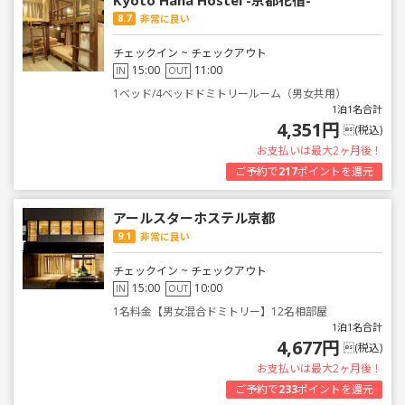
Kyoto Hana Hostel -京都花宿-
8.7
非常に良い
チェックイン ~ チェックアウト
15:00
11:00
IN
OUT
1ベッド/4ベッドドミトリールーム（男女共用）
1泊1名合計
4,351円
(税込)
お支払いは最大2ヶ月後！
ご予約で
217
ポイントを還元
アールスターホステル京都
9.1
非常に良い
チェックイン ~ チェックアウト
15:00
10:00
IN
OUT
1名料金【男女混合ドミトリー】12名相部屋
1泊1名合計
4,677円
(税込)
お支払いは最大2ヶ月後！
ご予約で
233
ポイントを還元