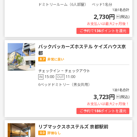
ドミトリールーム（6人部屋） ベッド1名分
1泊1名合計
2,730円
(税込)
お支払いは最大2ヶ月後！
ご予約で
136
ポイントを還元
バックパッカーズホステル ケイズハウス京
都
8.7
非常に良い
チェックイン ~ チェックアウト
15:00
11:00
IN
OUT
6ベッドドミトリー（男女共用）
1泊1名合計
3,723円
(税込)
お支払いは最大2ヶ月後！
ご予約で
186
ポイントを還元
リブマックスホステルズ 京都駅前
0.0
評価なし