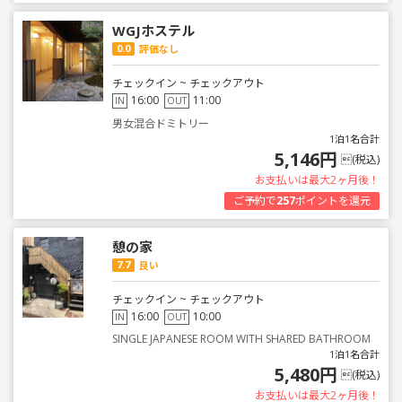
WGJホステル
0.0
評価なし
チェックイン ~ チェックアウト
16:00
11:00
IN
OUT
男女混合ドミトリー
1泊1名合計
5,146円
(税込)
お支払いは最大2ヶ月後！
ご予約で
257
ポイントを還元
憩の家
7.7
良い
チェックイン ~ チェックアウト
16:00
10:00
IN
OUT
SINGLE JAPANESE ROOM WITH SHARED BATHROOM
1泊1名合計
5,480円
(税込)
お支払いは最大2ヶ月後！