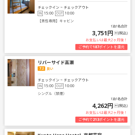
チェックイン ~ チェックアウト
15:00
10:00
IN
OUT
【男性専用】キャビン
1泊1名合計
3,751円
(税込)
お支払いは最大2ヶ月後！
ご予約で
187
ポイントを還元
リバーサイド高瀬
7.2
良い
チェックイン ~ チェックアウト
15:00
10:00
IN
OUT
シングル（禁煙）
1泊1名合計
4,262円
(税込)
お支払いは最大2ヶ月後！
ご予約で
213
ポイントを還元