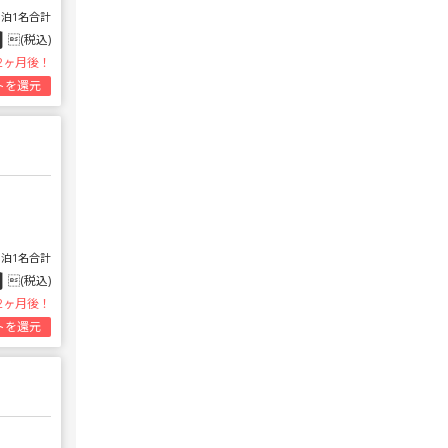
1泊1名合計
円
(税込)
2ヶ月後！
トを還元
1泊1名合計
円
(税込)
2ヶ月後！
トを還元