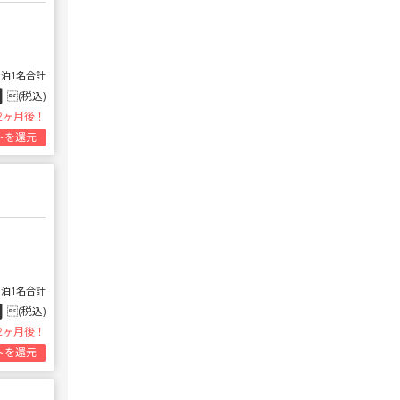
1泊1名合計
円
(税込)
2ヶ月後！
トを還元
1泊1名合計
円
(税込)
2ヶ月後！
トを還元