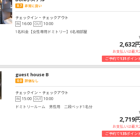
8.7
非常に良い
チェックイン ~ チェックアウト
16:00
10:00
IN
OUT
1名料金【女性専用ドミトリー】6名相部屋
2,632
お支払いは最大
ご予約で
131
ポイン
guest house B
0.0
評価なし
チェックイン ~ チェックアウト
15:00
10:00
IN
OUT
ドミトリールーム 男性用 二段ベッド1名分
2,719
お支払いは最大
ご予約で
135
ポイン