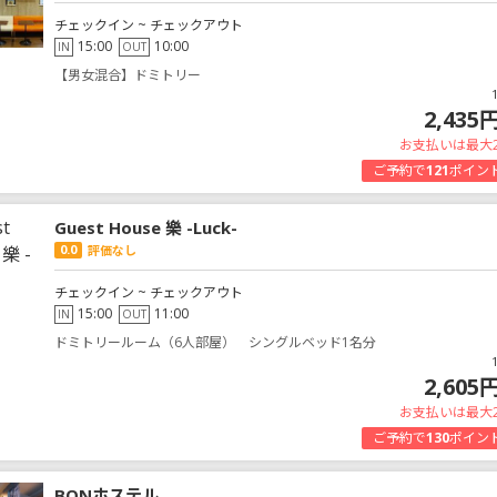
チェックイン ~ チェックアウト
15:00
10:00
IN
OUT
【男女混合】ドミトリー
2,435
お支払いは最大
ご予約で
121
ポイン
Guest House 樂 -Luck-
0.0
評価なし
チェックイン ~ チェックアウト
15:00
11:00
IN
OUT
ドミトリールーム（6人部屋） シングルベッド1名分
2,605
お支払いは最大
ご予約で
130
ポイン
BONホステル