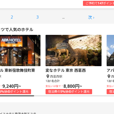
ご予約で
147
ポイン
2
3
...
次 ›
ッツで人気のホテル
ル 東新宿歌舞伎町東
変なホテル 東京 西葛西
アパ
駅
西葛西駅
1泊1名合計
1泊1
9,240円~
8,800円~
！
支払いは後で！
支払
5%分の
ポイント還元
宿泊費の
5%分の
ポイント還元
宿
イスホテル南海大阪エステ