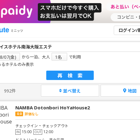
ログイン/
ミニッツ
から一泊、大人
で利用
あるホテルのみ表示
再検索
992件
並べ替え
地図
NAMBA Dotonbori HoYaHouse2
0.0
評価なし
チェックイン ~ チェックアウト
15:00
12:00
IN
OUT
ドミトリールーム 男女共用