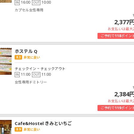
16:00
10:00
IN
OUT
カプセル女性専用
2,377
お支払いは最大
ご予約で
118
ポイン
ホステル Q
8.3
非常に良い
チェックイン ~ チェックアウト
11:00
11:00
IN
OUT
女性専用ドミトリー
2,384
お支払いは最大
ご予約で
119
ポイン
Cafe&Hostel きみといちご
8.9
非常に良い