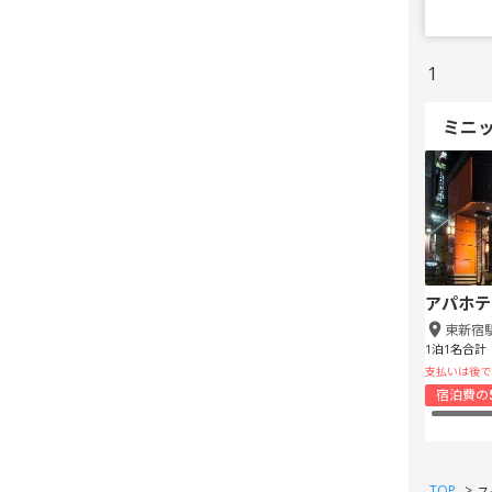
1
ミニ
アパホテ
東新宿
1泊1名合計
支払いは後で
宿泊費の
TOP
>
ス