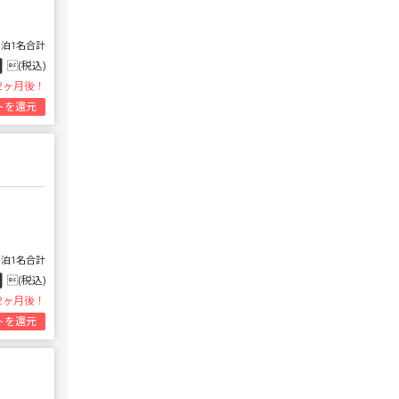
1泊1名合計
円
(税込)
2ヶ月後！
トを還元
1泊1名合計
円
(税込)
2ヶ月後！
トを還元