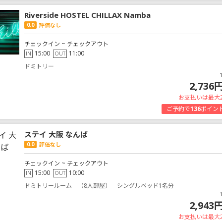
Riverside HOSTEL CHILLAX Namba
0.0
評価なし
チェックイン ~ チェックアウト
15:00
11:00
IN
OUT
ドミトリー
2,736
お支払いは最大
ご予約で
136
ポイン
ステイ 大阪 なんば
0.0
評価なし
チェックイン ~ チェックアウト
15:00
10:00
IN
OUT
ドミトリールーム （8人部屋） シングルベッド1名分
2,943
お支払いは最大