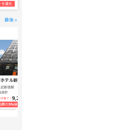
トを還元
最後 »
ホテル新宿 歌舞伎町中央
スーパーホテル Lohas 池袋駅北口
西武新宿駅
池袋駅
名合計
1泊1名合計
9,240円~
7,300円~
いは後で！
支払いは後で！
泊費の
5%分の
ポイント還元
宿泊費の
5%分の
ポイント還元