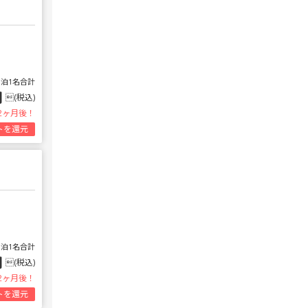
1泊1名合計
円
(税込)
2ヶ月後！
トを還元
1泊1名合計
円
(税込)
2ヶ月後！
トを還元