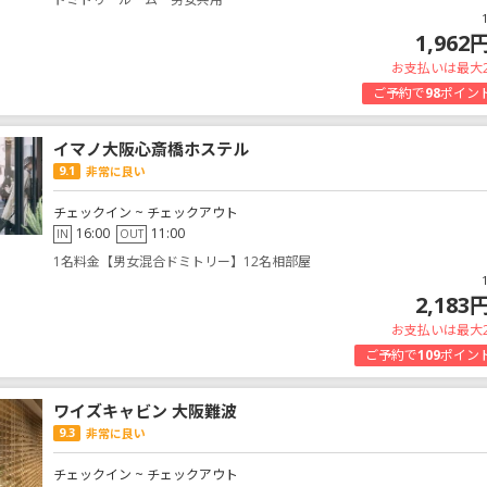
1,962
お支払いは最大
ご予約で
98
ポイン
イマノ大阪心斎橋ホステル
9.1
非常に良い
チェックイン ~ チェックアウト
16:00
11:00
IN
OUT
1名料金【男女混合ドミトリー】12名相部屋
2,183
お支払いは最大
ご予約で
109
ポイン
ワイズキャビン 大阪難波
9.3
非常に良い
チェックイン ~ チェックアウト