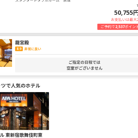
スタンダードダブルルーム 禁煙
50,755
お支払いは最大
ご予約で
2,537
ポイン
龍宮殿
8.9
非常に良い
ご指定の日程では
空室がございません
ッツで人気のホテル
ル 東新宿歌舞伎町東