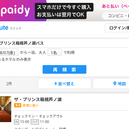
ログイン/
ミニッツ
から一泊、大人
で利用
あるホテルのみ表示
再検索
2件
並べ替え
地図
ザ・プリンス箱根芦ノ湖
8.4
非常に良い
チェックイン ~ チェックアウト
15:00
11:00
IN
OUT