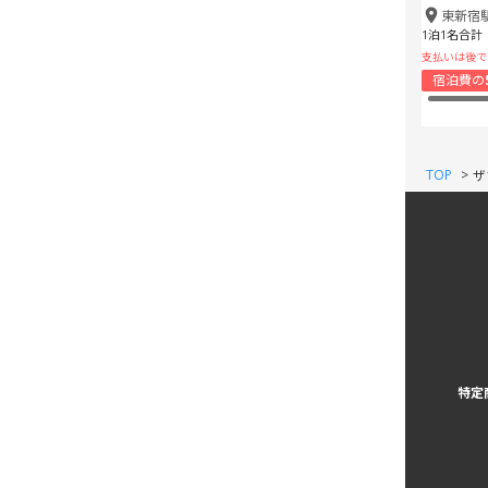
東新宿
1泊1名合計
支払いは後で
宿泊費の
TOP
>
ザ
特定