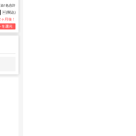
1泊1名合計
円
(税込)
2ヶ月後！
トを還元
変なホテル 東京 西葛西