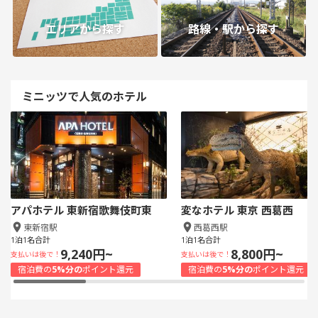
エリアから探す
路線・駅から探す
ミニッツで人気のホテル
アパホテル 東新宿歌舞伎町東
変なホテル 東京 西葛西
東新宿駅
西葛西駅
1泊1名合計
1泊1名合計
9,240円~
8,800円~
支払いは後で！
支払いは後で！
宿泊費の
5%分の
ポイント還元
宿泊費の
5%分の
ポイント還元