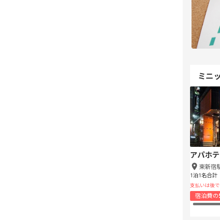
ミニ
アパホテ
東新宿
1泊1名合計
支払いは後で
宿泊費の