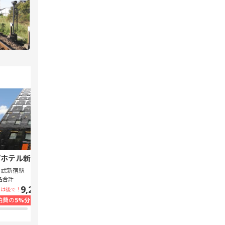
ホテル新宿 歌舞伎町中央
スーパーホテル Lohas 池袋駅北口
西武新宿駅
池袋駅
名合計
1泊1名合計
9,240円~
7,300円~
いは後で！
支払いは後で！
泊費の
5%分の
ポイント還元
宿泊費の
5%分の
ポイント還元