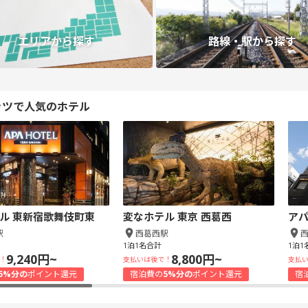
エリアから探す
路線・駅から探す
ッツで人気のホテル
ル 東新宿歌舞伎町東
変なホテル 東京 西葛西
アパ
駅
西葛西駅
1泊1名合計
1泊1
9,240円~
8,800円~
！
支払いは後で！
支払
5%分の
ポイント還元
宿泊費の
5%分の
ポイント還元
宿