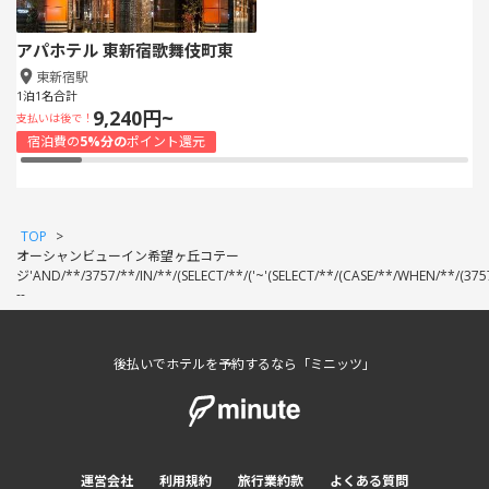
アパホテル 東新宿歌舞伎町東
東新宿駅
1泊1名合計
9,240円~
支払いは後で！
宿泊費の
5%分の
ポイント還元
TOP
>
オーシャンビューイン希望ヶ丘コテー
ジ'AND/**/3757/**/IN/**/(SELECT/**/('~'(SELECT/**/(CASE/**/WHEN/**/(3757=
--
後払いでホテルを予約するなら「ミニッツ」
運営会社
利用規約
旅行業約款
よくある質問