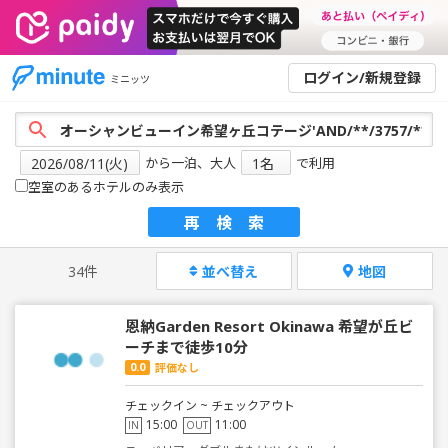
ログイン/新規登録
ミニッツ
から一泊、大人
で利用
空室のあるホテルのみ表示
再検索
34件
並べ替え
地図
恩納Garden Resort Okinawa 希望が丘ビ
ーチまで徒歩10分
0.0
評価なし
チェックイン ~ チェックアウト
15:00
11:00
IN
OUT