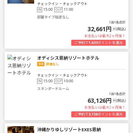
チェックイン ~ チェックアウト
15:00
11:00
IN
OUT
部屋タイプ指定なし
1泊1名合計
32,661円
(税込)
お支払いは最大2ヶ月後！
ご予約で
1,633
ポイントを還元
オディシス恩納リゾートホテル
0.0
評価なし
チェックイン ~ チェックアウト
15:00
10:00
IN
OUT
スタンダードルーム
1泊1名合計
63,126円
(税込)
お支払いは最大2ヶ月後！
ご予約で
3,156
ポイントを還元
沖縄かりゆしリゾートEXES恩納