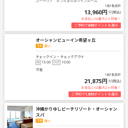
スーペリア ダブルまたはツインルーム
1泊1名合計
13,960円
(税込)
お支払いは最大2ヶ月後！
ご予約で
698
ポイントを還元
オーシャンビューイン希望ヶ丘
7.3
良い
チェックイン ~ チェックアウト
15:00
10:00
IN
OUT
洋室
1泊1名合計
21,875円
(税込)
お支払いは最大2ヶ月後！
ご予約で
1,093
ポイントを還元
沖縄かりゆしビーチリゾート・オーシャン
スパ
7.9
良い