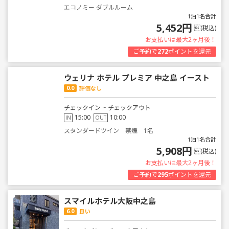
エコノミー ダブルルーム
1泊1名合計
5,452円
(税込)
お支払いは最大2ヶ月後！
ご予約で
272
ポイントを還元
ウェリナ ホテル プレミア 中之島 イースト
0.0
評価なし
チェックイン ~ チェックアウト
15:00
10:00
IN
OUT
スタンダードツイン 禁煙 1名
1泊1名合計
5,908円
(税込)
お支払いは最大2ヶ月後！
ご予約で
295
ポイントを還元
スマイルホテル大阪中之島
6.0
良い