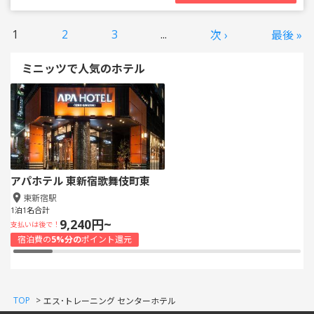
1
2
3
...
次 ›
最後 »
ミニッツで人気のホテル
アパホテル 東新宿歌舞伎町東
東新宿駅
1泊1名合計
9,240円~
支払いは後で！
宿泊費の
5%分の
ポイント還元
TOP
>
エス･トレーニング センターホテル