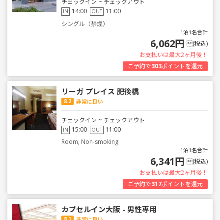
チェックイン ~ チェックアウト
14:00
11:00
IN
OUT
シングル（禁煙）
1泊1名合計
6,062円
(税込)
お支払いは最大2ヶ月後！
ご予約で
303
ポイントを還元
リーガ プレイス 肥後橋
8.2
非常に良い
チェックイン ~ チェックアウト
15:00
11:00
IN
OUT
Room, Non-smoking
1泊1名合計
6,341円
(税込)
お支払いは最大2ヶ月後！
ご予約で
317
ポイントを還元
カプセルイン大阪 - 男性専用
8.1
非常に良い