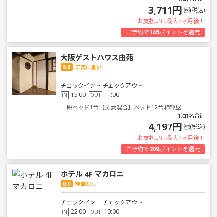
3,711円
(税込)
お支払いは最大2ヶ月後！
ご予約で
185
ポイントを還元
大阪ゲストハウス由苑
8.8
非常に良い
チェックイン ~ チェックアウト
15:00
11:00
IN
OUT
二段ベッド1台【男女混合】ベッド12台相部屋
1泊1名合計
4,197円
(税込)
お支払いは最大2ヶ月後！
ご予約で
209
ポイントを還元
ホテル 4F マカロニ
0.0
評価なし
チェックイン ~ チェックアウト
22:00
10:00
IN
OUT