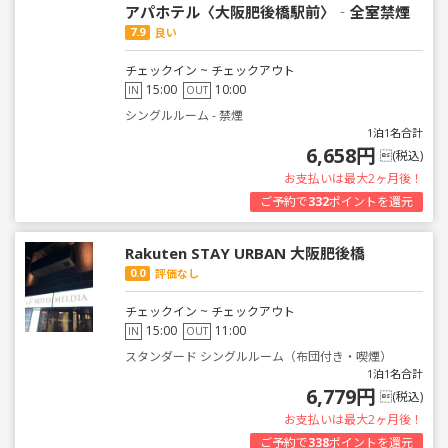
アパホテル〈大阪肥後橋駅前〉‐全室禁煙
7.9
良い
チェックイン ~ チェックアウト
15:00
10:00
IN
OUT
シングルルーム - 禁煙
1泊1名合計
6,658円
(税込)
お支払いは最大2ヶ月後！
ご予約で
332
ポイントを還元
Rakuten STAY URBAN 大阪肥後橋
0.0
評価なし
チェックイン ~ チェックアウト
15:00
11:00
IN
OUT
スタンダード シングルルーム（布団付き・喫煙）
1泊1名合計
6,779円
(税込)
お支払いは最大2ヶ月後！
ご予約で
338
ポイントを還元