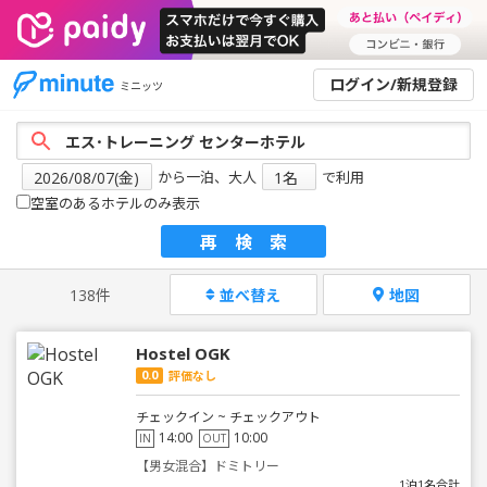
ログイン/新規登録
ミニッツ
から一泊、大人
で利用
空室のあるホテルのみ表示
再検索
138件
並べ替え
地図
Hostel OGK
0.0
評価なし
チェックイン ~ チェックアウト
14:00
10:00
IN
OUT
【男女混合】ドミトリー
1泊1名合計