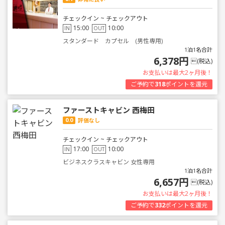
チェックイン ~ チェックアウト
15:00
10:00
IN
OUT
スタンダード カプセル (男性専用)
1泊1名合計
6,378円
(税込)
お支払いは最大2ヶ月後！
ご予約で
318
ポイントを還元
ファーストキャビン 西梅田
0.0
評価なし
チェックイン ~ チェックアウト
17:00
10:00
IN
OUT
ビジネスクラスキャビン 女性専用
1泊1名合計
6,657円
(税込)
お支払いは最大2ヶ月後！
ご予約で
332
ポイントを還元