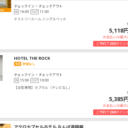
チェックイン ~ チェックアウト
16:00
11:00
IN
OUT
ドミトリールーム シングルベッド
5,118
お支払いは最大
ご予約で
255
ポイン
HOTEL THE ROCK
0.0
評価なし
チェックイン ~ チェックアウト
15:00
10:00
IN
OUT
【女性専用】カプセル（テレビなし）
5,385
お支払いは最大
ご予約で
269
ポイン
アクロカプセルホテル なんば道頓堀