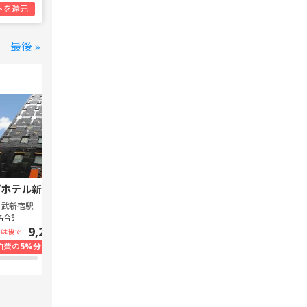
トを還元
最後 »
ホテル新宿 歌舞伎町中央
スーパーホテル Lohas 池袋駅北口
西武新宿駅
池袋駅
名合計
1泊1名合計
9,240円~
7,300円~
いは後で！
支払いは後で！
泊費の
5%分の
ポイント還元
宿泊費の
5%分の
ポイント還元