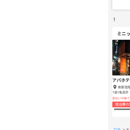
1
ミニ
アパホテ
東新宿
1泊1名合計
支払いは後で
宿泊費の
TOP
>
エ