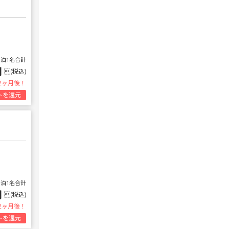
1泊1名合計
円
(税込)
2ヶ月後！
トを還元
1泊1名合計
円
(税込)
2ヶ月後！
トを還元