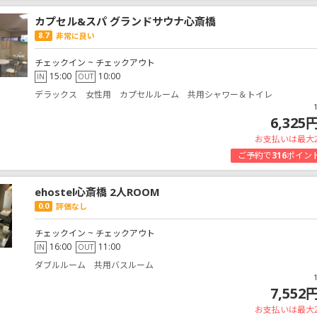
カプセル&スパ グランドサウナ心斎橋
8.7
非常に良い
チェックイン ~ チェックアウト
15:00
10:00
IN
OUT
デラックス 女性用 カプセルルーム 共用シャワー＆トイレ
6,325
お支払いは最大
ご予約で
316
ポイン
ehostel心斎橋 2人ROOM
0.0
評価なし
チェックイン ~ チェックアウト
16:00
11:00
IN
OUT
ダブルルーム 共用バスルーム
7,552
お支払いは最大