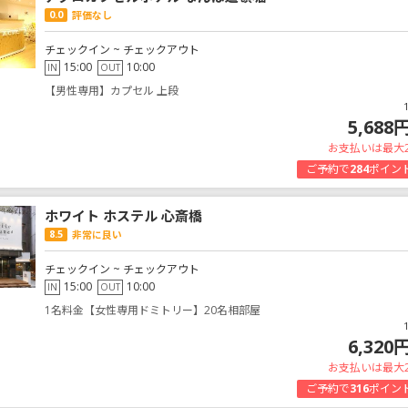
0.0
評価なし
チェックイン ~ チェックアウト
15:00
10:00
IN
OUT
【男性専用】カプセル 上段
5,688
お支払いは最大
ご予約で
284
ポイン
ホワイト ホステル 心斎橋
8.5
非常に良い
チェックイン ~ チェックアウト
15:00
10:00
IN
OUT
1名料金【女性専用ドミトリー】20名相部屋
6,320
お支払いは最大
ご予約で
316
ポイン