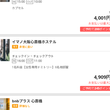
15:00
10:00
IN
OUT
カプセル
4,001
お支払いは最大
ご予約で
200
ポイン
イマノ大阪心斎橋ホステル
9.1
非常に良い
チェックイン ~ チェックアウト
16:00
11:00
IN
OUT
1名料金【女性専用ドミトリー】6名相部屋
4,909
お支払いは最大
ご予約で
245
ポイン
bnbプラス 心斎橋
0.0
評価なし