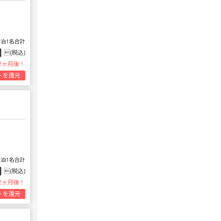
1泊1名合計
円
(税込)
2ヶ月後！
トを還元
1泊1名合計
円
(税込)
2ヶ月後！
トを還元