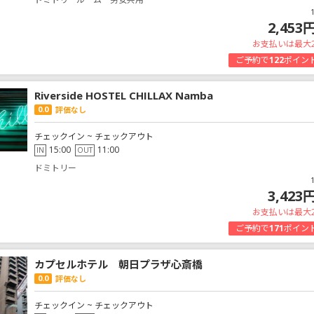
2,453
お支払いは最大
ご予約で
122
ポイン
Riverside HOSTEL CHILLAX Namba
0.0
評価なし
チェックイン ~ チェックアウト
15:00
11:00
IN
OUT
ドミトリー
3,423
お支払いは最大
ご予約で
171
ポイン
カプセルホテル 朝日プラザ心斎橋
0.0
評価なし
チェックイン ~ チェックアウト