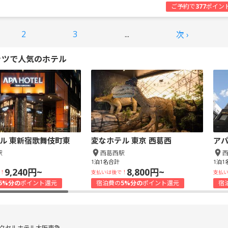
ご予約で
377
ポイン
2
3
...
次 ›
ッツで人気のホテル
ル 東新宿歌舞伎町東
変なホテル 東京 西葛西
アパ
駅
西葛西駅
1泊1名合計
1泊1
9,240円~
8,800円~
！
支払いは後で！
支払
5%分の
ポイント還元
宿泊費の
5%分の
ポイント還元
宿
クセルホテル大阪東急