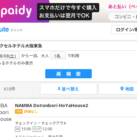
ログイン/
ミニッツ
から一泊、大人
で利用
あるホテルのみ表示
再検索
610件
並べ替え
地図
NAMBA Dotonbori HoYaHouse2
0.0
評価なし
チェックイン ~ チェックアウト
15:00
12:00
IN
OUT
ドミトリールーム 男女共用