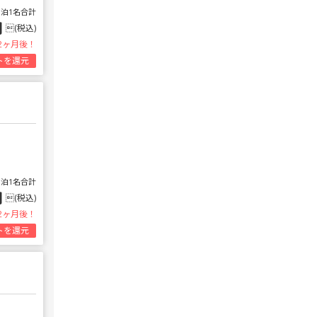
1泊1名合計
円
(税込)
2ヶ月後！
トを還元
1泊1名合計
円
(税込)
2ヶ月後！
トを還元