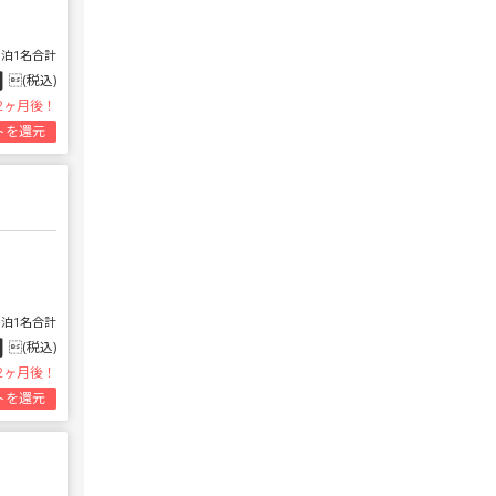
1泊1名合計
円
(税込)
2ヶ月後！
トを還元
1泊1名合計
円
(税込)
2ヶ月後！
トを還元