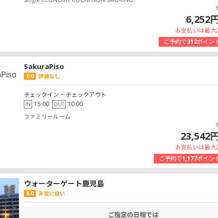
6,252
お支払いは最大
ご予約で
312
ポイン
SakuraPiso
0.0
評価なし
チェックイン ~ チェックアウト
15:00
10:00
IN
OUT
ファミリールーム
23,542
お支払いは最大
ご予約で
1,177
ポイン
ウォーターゲート鹿児島
8.0
非常に良い
ご指定の日程では