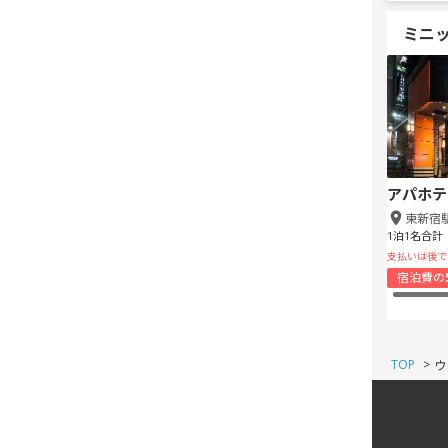
ミニ
アパホテ
東新宿
1泊1名合計
支払いは後で
宿泊費の
TOP
>
ウ