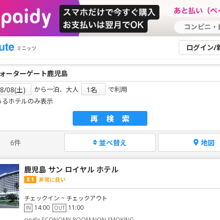
ログイン/
ミニッツ
から一泊、大人
で利用
あるホテルのみ表示
再検索
6件
並べ替え
地図
鹿児島 サン ロイヤル ホテル
8.1
非常に良い
チェックイン ~ チェックアウト
14:00
11:00
IN
OUT
single ECONOMY ROOM NON SMOKING