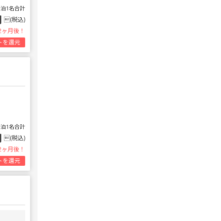
1泊1名合計
円
(税込)
2ヶ月後！
トを還元
1泊1名合計
円
(税込)
2ヶ月後！
トを還元