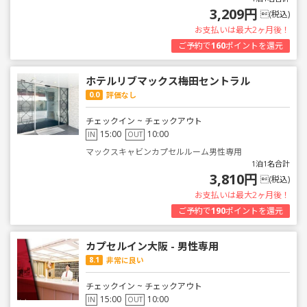
3,209円
(税込)
お支払いは最大2ヶ月後！
ご予約で
160
ポイントを還元
ホテルリブマックス梅田セントラル
0.0
評価なし
チェックイン ~ チェックアウト
15:00
10:00
IN
OUT
マックスキャビンカプセルルーム男性専用
1泊1名合計
3,810円
(税込)
お支払いは最大2ヶ月後！
ご予約で
190
ポイントを還元
カプセルイン大阪 - 男性専用
8.1
非常に良い
チェックイン ~ チェックアウト
15:00
10:00
IN
OUT