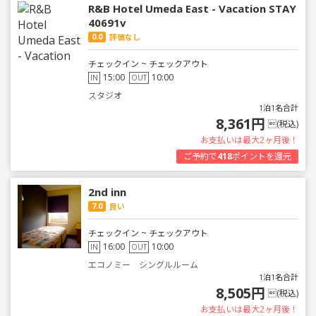
R&B Hotel Umeda East - Vacation STAY
40691v
0.0
評価なし
チェックイン ~ チェックアウト
15:00
10:00
IN
OUT
スタジオ
1泊1名合計
8,361円
(税込)
お支払いは最大2ヶ月後！
ご予約で
418
ポイントを還元
2nd inn
7.0
良い
チェックイン ~ チェックアウト
16:00
10:00
IN
OUT
エコノミー シングルルーム
1泊1名合計
8,505円
(税込)
お支払いは最大2ヶ月後！