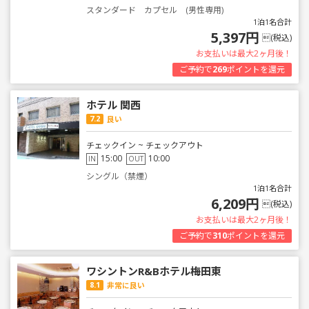
スタンダード カプセル (男性専用)
1泊1名合計
5,397円
(税込)
お支払いは最大2ヶ月後！
ご予約で
269
ポイントを還元
ホテル 関西
7.2
良い
チェックイン ~ チェックアウト
15:00
10:00
IN
OUT
シングル（禁煙）
1泊1名合計
6,209円
(税込)
お支払いは最大2ヶ月後！
ご予約で
310
ポイントを還元
ワシントンR&Bホテル梅田東
8.1
非常に良い