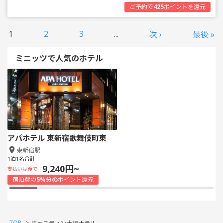
ご予約で
425
ポイントを還元
1
2
3
...
次 ›
最後 »
ミニッツで人気のホテル
アパホテル 東新宿歌舞伎町東
東新宿駅
1泊1名合計
9,240円~
支払いは後で！
宿泊費の
5%分の
ポイント還元
TOP
>