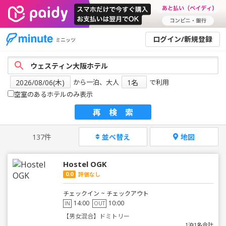
ログイン/新規登録
ミニッツ
から一泊、大人
で利用
空室のあるホテルのみ表示
再検索
137件
並べ替え
地図
Hostel OGK
0.0
評価なし
チェックイン ~ チェックアウト
14:00
10:00
IN
OUT
【男女混合】ドミトリー
1泊1名合計