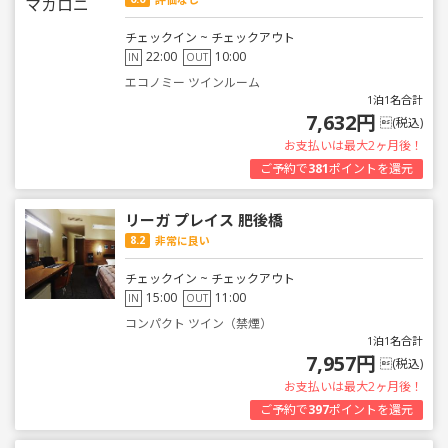
チェックイン ~ チェックアウト
22:00
10:00
IN
OUT
エコノミー ツインルーム
1泊1名合計
7,632円
(税込)
お支払いは最大2ヶ月後！
ご予約で
381
ポイントを還元
リーガ プレイス 肥後橋
8.2
非常に良い
チェックイン ~ チェックアウト
15:00
11:00
IN
OUT
コンパクト ツイン（禁煙）
1泊1名合計
7,957円
(税込)
お支払いは最大2ヶ月後！
ご予約で
397
ポイントを還元