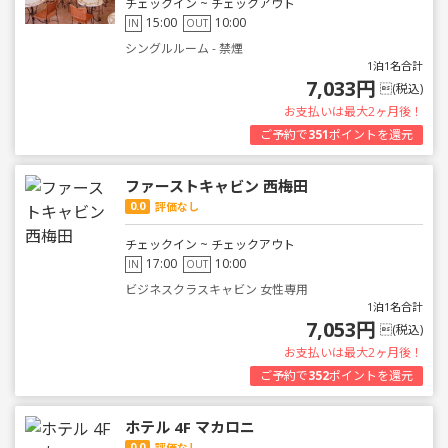
チェックイン ~ チェックアウト
15:00
10:00
IN
OUT
シングルルーム - 禁煙
1泊1名合計
7,033円
(税込)
お支払いは最大2ヶ月後！
ご予約で
351
ポイントを還元
ファーストキャビン 西梅田
0.0
評価なし
チェックイン ~ チェックアウト
17:00
10:00
IN
OUT
ビジネスクラスキャビン 女性専用
1泊1名合計
7,053円
(税込)
お支払いは最大2ヶ月後！
ご予約で
352
ポイントを還元
ホテル 4F マカロニ
0.0
評価なし