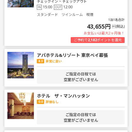
チェックイン ~ チェックアウト
15:00
12:00
IN
OUT
スタンダード ツインルーム 喫煙
1泊1名合計
43,655円
(税込)
お支払いは最大2ヶ月後！
ご予約で
2,182
ポイントを還元
アパホテル&リゾート 東京ベイ幕張
8.3
非常に良い
ご指定の日程では
空室がございません
ホテル ザ・マンハッタン
0.0
評価なし
ご指定の日程では
空室がございません