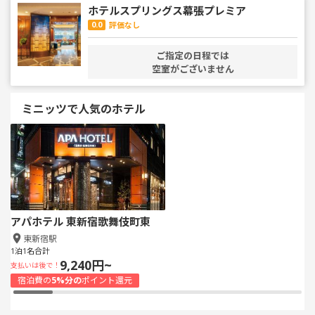
ホテルスプリングス幕張プレミア
0.0
評価なし
ご指定の日程では
空室がございません
ミニッツで人気のホテル
アパホテル 東新宿歌舞伎町東
東新宿駅
1泊1名合計
9,240円~
支払いは後で！
宿泊費の
5%分の
ポイント還元