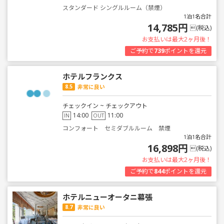
スタンダード シングルルーム（禁煙）
1泊1名合計
14,785円
(税込)
お支払いは最大2ヶ月後！
ご予約で
739
ポイントを還元
ホテルフランクス
8.5
非常に良い
チェックイン ~ チェックアウト
14:00
11:00
IN
OUT
コンフォート セミダブルルーム 禁煙
1泊1名合計
16,898円
(税込)
お支払いは最大2ヶ月後！
ご予約で
844
ポイントを還元
ホテルニューオータニ幕張
8.7
非常に良い