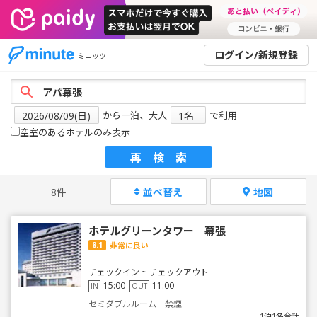
ログイン/新規登録
ミニッツ
から一泊、大人
で利用
空室のあるホテルのみ表示
再検索
8件
並べ替え
地図
ホテルグリーンタワー 幕張
8.1
非常に良い
チェックイン ~ チェックアウト
15:00
11:00
IN
OUT
セミダブルルーム 禁煙
1泊1名合計