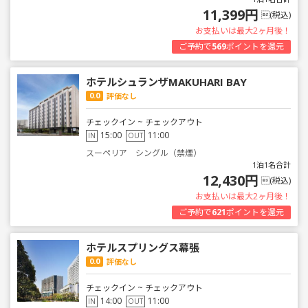
11,399円
(税込)
お支払いは最大2ヶ月後！
ご予約で
569
ポイントを還元
ホテルシュランザMAKUHARI BAY
0.0
評価なし
チェックイン ~ チェックアウト
15:00
11:00
IN
OUT
スーペリア シングル（禁煙）
1泊1名合計
12,430円
(税込)
お支払いは最大2ヶ月後！
ご予約で
621
ポイントを還元
ホテルスプリングス幕張
0.0
評価なし
チェックイン ~ チェックアウト
14:00
11:00
IN
OUT