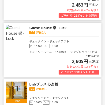
2,453円
(税込)
お支払いは最大2ヶ月後！
ご予約で
122
ポイントを還元
Guest House 樂 -Luck-
0.0
評価なし
チェックイン ~ チェックアウト
15:00
11:00
IN
OUT
ドミトリールーム（6人部屋） シングルベッド1名分
1泊1名合計
2,605円
(税込)
お支払いは最大2ヶ月後！
ご予約で
130
ポイントを還元
bnbプラス 心斎橋
0.0
評価なし
チェックイン ~ チェックアウト
16:00
11:00
IN
OUT