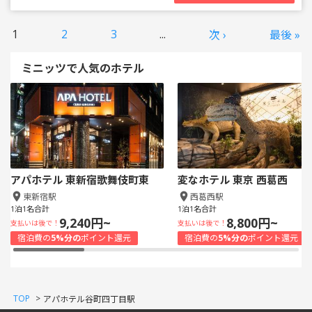
1
2
3
...
次 ›
最後 »
ミニッツで人気のホテル
アパホテル 東新宿歌舞伎町東
変なホテル 東京 西葛西
東新宿駅
西葛西駅
1泊1名合計
1泊1名合計
9,240円~
8,800円~
支払いは後で！
支払いは後で！
宿泊費の
5%分の
ポイント還元
宿泊費の
5%分の
ポイント還元
TOP
>
アパホテル谷町四丁目駅