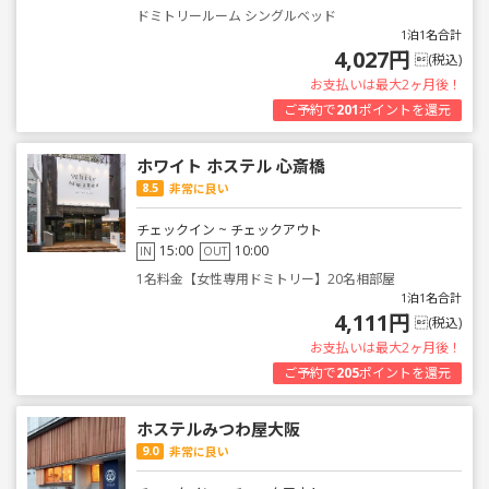
ドミトリールーム シングルベッド
1泊1名合計
4,027円
(税込)
お支払いは最大2ヶ月後！
ご予約で
201
ポイントを還元
ホワイト ホステル 心斎橋
8.5
非常に良い
チェックイン ~ チェックアウト
15:00
10:00
IN
OUT
1名料金【女性専用ドミトリー】20名相部屋
1泊1名合計
4,111円
(税込)
お支払いは最大2ヶ月後！
ご予約で
205
ポイントを還元
ホステルみつわ屋大阪
9.0
非常に良い