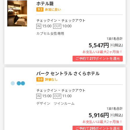
ホテル籠
9.2
非常に良い
チェックイン ~ チェックアウト
15:00
10:00
IN
OUT
カプセル女性専用
1泊1名合計
5,547円
(税込)
お支払いは最大2ヶ月後！
ご予約で
277
ポイントを還元
パーク セントラル さくらホテル
0.0
評価なし
チェックイン ~ チェックアウト
15:00
11:00
IN
OUT
デザイン ツインルーム
1泊1名合計
5,916円
(税込)
お支払いは最大2ヶ月後！
ご予約で
295
ポイントを還元