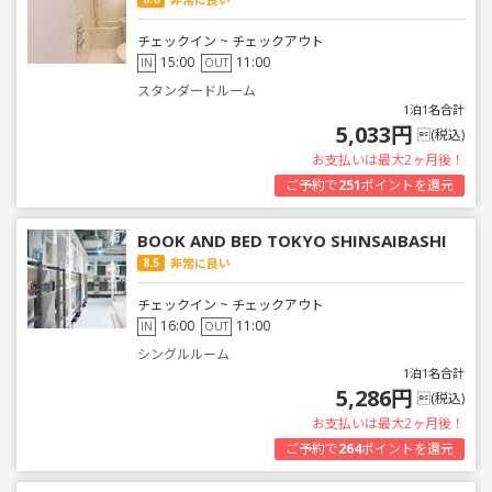
チェックイン ~ チェックアウト
15:00
11:00
IN
OUT
スタンダードルーム
1泊1名合計
5,033円
(税込)
お支払いは最大2ヶ月後！
ご予約で
251
ポイントを還元
BOOK AND BED TOKYO SHINSAIBASHI
8.5
非常に良い
チェックイン ~ チェックアウト
16:00
11:00
IN
OUT
シングルルーム
1泊1名合計
5,286円
(税込)
お支払いは最大2ヶ月後！
ご予約で
264
ポイントを還元