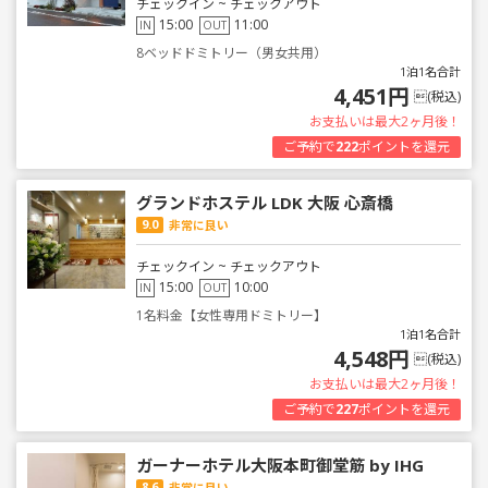
チェックイン ~ チェックアウト
15:00
11:00
IN
OUT
8ベッドドミトリー（男女共用）
1泊1名合計
4,451円
(税込)
お支払いは最大2ヶ月後！
ご予約で
222
ポイントを還元
グランドホステル LDK 大阪 心斎橋
9.0
非常に良い
チェックイン ~ チェックアウト
15:00
10:00
IN
OUT
1名料金【女性専用ドミトリー】
1泊1名合計
4,548円
(税込)
お支払いは最大2ヶ月後！
ご予約で
227
ポイントを還元
ガーナーホテル大阪本町御堂筋 by IHG
8.6
非常に良い