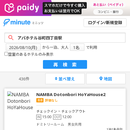
ログイン/新規登録
ミニッツ
から一泊、大人
で利用
空室のあるホテルのみ表示
再検索
436件
並べ替え
地図
NAMBA Dotonbori HoYaHouse2
0.0
評価なし
チェックイン ~ チェックアウト
15:00
12:00
IN
OUT
ドミトリールーム 男女共用
1泊1名合計