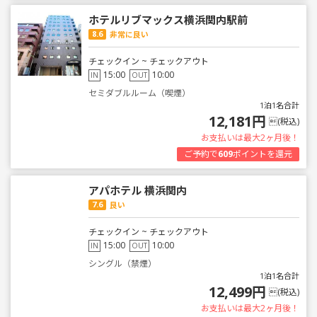
ホテルリブマックス横浜関内駅前
8.6
非常に良い
チェックイン ~ チェックアウト
15:00
10:00
IN
OUT
セミダブルルーム（喫煙）
1泊1名合計
12,181円
(税込)
お支払いは最大2ヶ月後！
ご予約で
609
ポイントを還元
アパホテル 横浜関内
7.6
良い
チェックイン ~ チェックアウト
15:00
10:00
IN
OUT
シングル（禁煙）
1泊1名合計
12,499円
(税込)
お支払いは最大2ヶ月後！