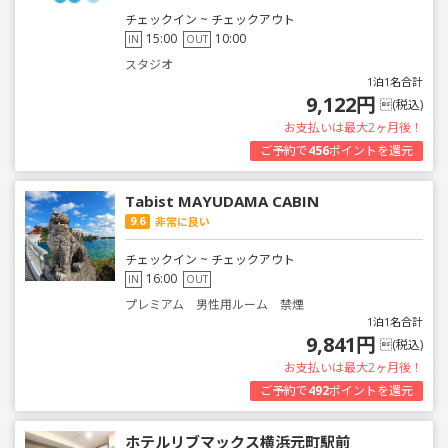
チェックイン ~ チェックアウト
15:00
10:00
IN
OUT
スタジオ
1泊1名合計
9,122円
(税込)
お支払いは最大2ヶ月後！
ご予約で
456
ポイントを還元
Tabist MAYUDAMA CABIN
9.6
非常に良い
チェックイン ~ チェックアウト
16:00
IN
OUT
プレミアム 男性用ルーム 禁煙
1泊1名合計
9,841円
(税込)
お支払いは最大2ヶ月後！
ご予約で
492
ポイントを還元
ホテルリブマックス横浜元町駅前