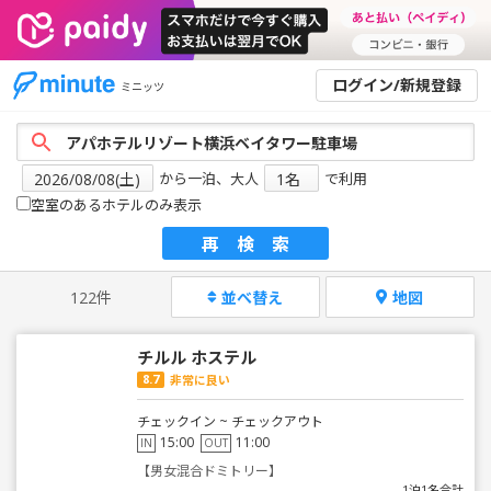
ログイン/新規登録
ミニッツ
から一泊、大人
で利用
空室のあるホテルのみ表示
再検索
122件
並べ替え
地図
チルル ホステル
8.7
非常に良い
チェックイン ~ チェックアウト
15:00
11:00
IN
OUT
【男女混合ドミトリー】
1泊1名合計