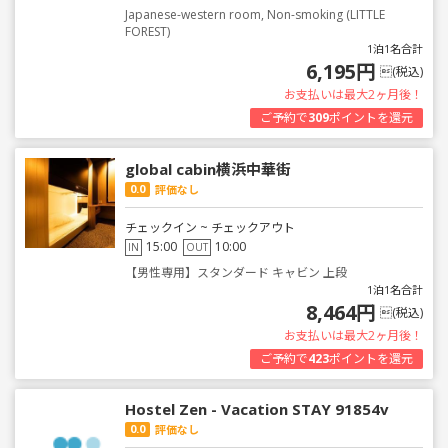
Japanese-western room, Non-smoking (LITTLE
FOREST)
1泊1名合計
6,195円
(税込)
お支払いは最大2ヶ月後！
ご予約で
309
ポイントを還元
global cabin横浜中華街
0.0
評価なし
チェックイン ~ チェックアウト
15:00
10:00
IN
OUT
【男性専用】スタンダード キャビン 上段
1泊1名合計
8,464円
(税込)
お支払いは最大2ヶ月後！
ご予約で
423
ポイントを還元
Hostel Zen - Vacation STAY 91854v
0.0
評価なし