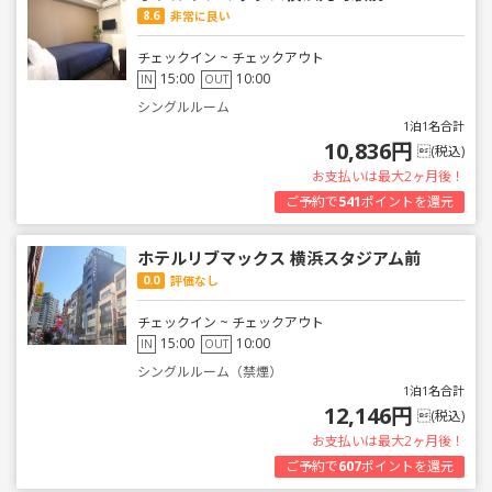
8.6
非常に良い
チェックイン ~ チェックアウト
15:00
10:00
IN
OUT
シングルルーム
1泊1名合計
10,836円
(税込)
お支払いは最大2ヶ月後！
ご予約で
541
ポイントを還元
ホテルリブマックス 横浜スタジアム前
0.0
評価なし
チェックイン ~ チェックアウト
15:00
10:00
IN
OUT
シングルルーム（禁煙）
1泊1名合計
12,146円
(税込)
お支払いは最大2ヶ月後！
ご予約で
607
ポイントを還元