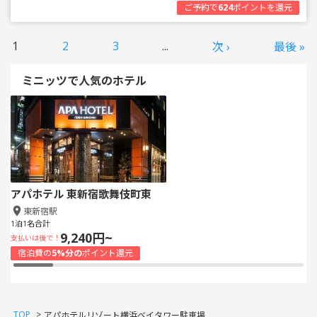
ご予約で
624
ポイントを還元
1
2
3
...
次 ›
最後 »
ミニッツで人気のホテル
アパホテル 東新宿歌舞伎町東
東新宿駅
1泊1名合計
9,240円~
支払いは後で！
宿泊費の
5%分の
ポイント還元
TOP
>
アパホテルリゾート横浜ベイタワー駐車場