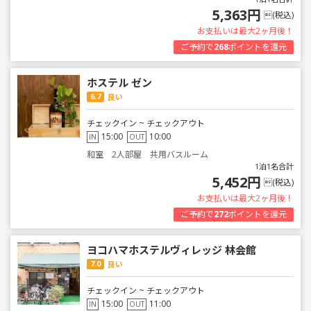
5,363円
(税込)
お支払いは最大2ヶ月後！
ご予約で
268
ポイントを還元
ホステル ゼン
6.7
良い
チェックイン ~ チェックアウト
15:00
10:00
IN
OUT
和室 2人部屋 共用バスルーム
1泊1名合計
5,452円
(税込)
お支払いは最大2ヶ月後！
ご予約で
272
ポイントを還元
ヨコハマホステルヴィレッジ 林会館
7.0
良い
チェックイン ~ チェックアウト
15:00
11:00
IN
OUT