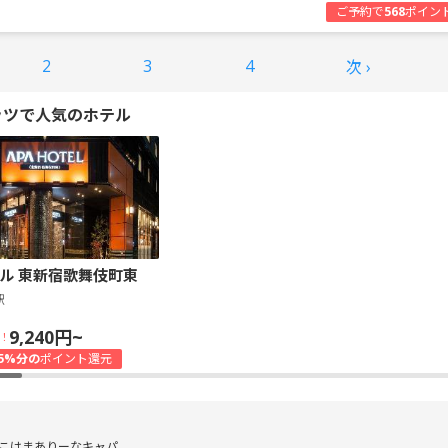
ご予約で
568
ポイン
2
3
4
次 ›
ッツで人気のホテル
ル 東新宿歌舞伎町東
駅
9,240円~
！
5%分の
ポイント還元
こはまありーなキャパ