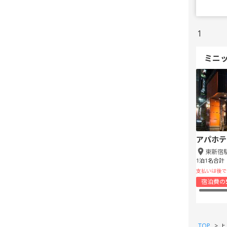
1
ミニ
アパホテ
東新宿
1泊1名合計
支払いは後で
宿泊費の
TOP
>
よ