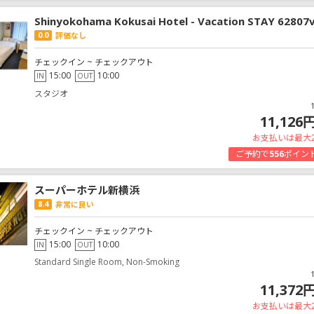
Shinyokohama Kokusai Hotel - Vacation STAY 62807
0.0
評価なし
チェックイン ~ チェックアウト
15:00
10:00
IN
OUT
スタジオ
11,126
お支払いは最大
ご予約で
556
ポイン
スーパーホテル新横浜
8.4
非常に良い
チェックイン ~ チェックアウト
15:00
10:00
IN
OUT
Standard Single Room, Non-Smoking
11,372
お支払いは最大