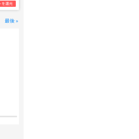
トを還元
最後 »
変なホテル 東京 西葛西
西葛西駅
1泊1名合計
8,800円~
支払いは後で！
宿泊費の
5%分の
ポイント還元