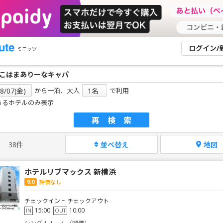
ログイン/
ミニッツ
から一泊、大人
で利用
あるホテルのみ表示
再検索
38件
並べ替え
地図
ホテルリブマックス 新横浜
0.0
評価なし
チェックイン ~ チェックアウト
15:00
10:00
IN
OUT