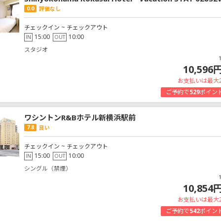
0.0
評価なし
チェックイン ~ チェックアウト
15:00
10:00
IN
OUT
スタジオ
10,596
お支払いは最大
ご予約で
529
ポイン
ワシントンR&Bホテル新横浜駅前
7.8
良い
チェックイン ~ チェックアウト
15:00
10:00
IN
OUT
シングル（禁煙）
10,854
お支払いは最大
ご予約で
542
ポイン