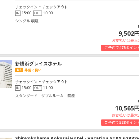
チェックイン ~ チェックアウト
15:00
10:00
IN
OUT
シングル 喫煙
9,502
お支払いは最大
ご予約で
475
ポイン
新横浜グレイスホテル
8.5
非常に良い
チェックイン ~ チェックアウト
15:00
11:00
IN
OUT
スタンダード ダブルルーム 禁煙
10,565
お支払いは最大
ご予約で
528
ポイン
Shinyokohama Kokusai Hotel - Vacation STAY 62832