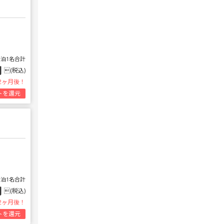
1泊1名合計
円
(税込)
2ヶ月後！
トを還元
1泊1名合計
円
(税込)
2ヶ月後！
トを還元