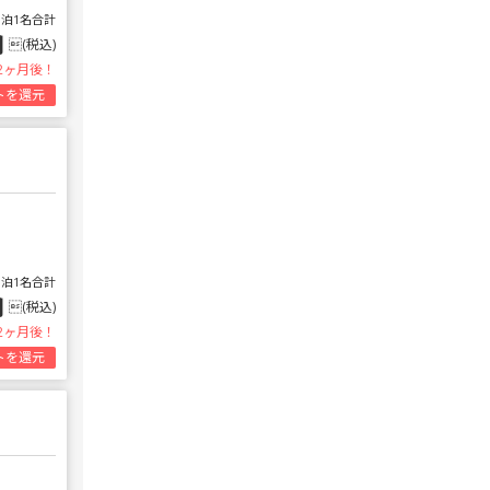
1泊1名合計
円
(税込)
2ヶ月後！
トを還元
1泊1名合計
円
(税込)
2ヶ月後！
トを還元