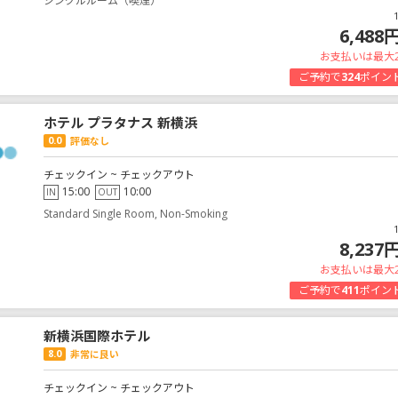
シングルルーム（喫煙）
6,488
お支払いは最大
ご予約で
324
ポイン
ホテル プラタナス 新横浜
0.0
評価なし
チェックイン ~ チェックアウト
15:00
10:00
IN
OUT
Standard Single Room, Non-Smoking
8,237
お支払いは最大
ご予約で
411
ポイン
新横浜国際ホテル
8.0
非常に良い
チェックイン ~ チェックアウト