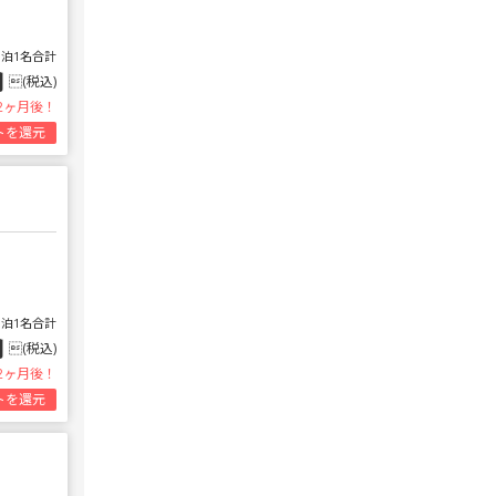
1泊1名合計
円
(税込)
2ヶ月後！
トを還元
1泊1名合計
円
(税込)
2ヶ月後！
トを還元