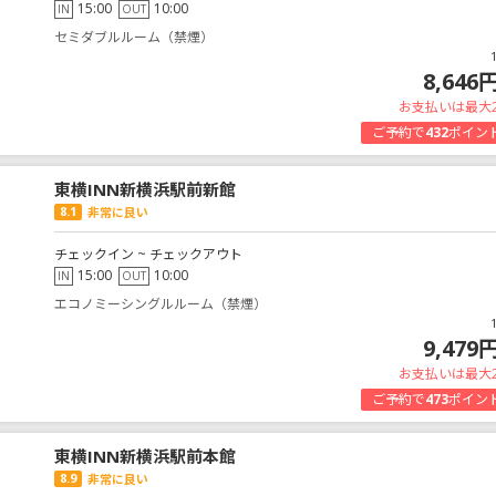
15:00
10:00
IN
OUT
セミダブルルーム（禁煙）
8,646
お支払いは最大
ご予約で
432
ポイン
東横INN新横浜駅前新館
8.1
非常に良い
チェックイン ~ チェックアウト
15:00
10:00
IN
OUT
エコノミーシングルルーム（禁煙）
9,479
お支払いは最大
ご予約で
473
ポイン
東横INN新横浜駅前本館
8.9
非常に良い