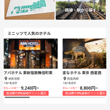
エリアから探す
路線・駅から探す
ミニッツで人気のホテル
アパホテル 東新宿歌舞伎町東
変なホテル 東京 西葛西
東新宿駅
西葛西駅
1泊1名合計
1泊1名合計
9,240円~
8,800円~
支払いは後で！
支払いは後で！
宿泊費の
5%分の
ポイント還元
宿泊費の
5%分の
ポイント還元