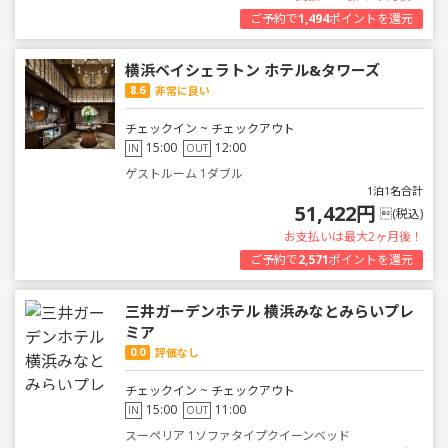
ご予約で
1,494
ポイントを還元
横浜ベイシェラトン ホテル&タワーズ
8.6
非常に良い
チェックイン ~ チェックアウト
15:00
12:00
IN
OUT
ゲストルーム 1ダブル
1泊1名合計
51,422円
(税込)
お支払いは最大2ヶ月後！
ご予約で
2,571
ポイントを還元
三井ガーデンホテル 横浜みなとみらいプレ
ミア
0.0
評価なし
チェックイン ~ チェックアウト
15:00
11:00
IN
OUT
スーペリア 1ソファタイプクイーンベッド