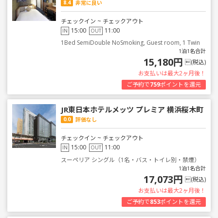
8.4
非常に良い
チェックイン ~ チェックアウト
15:00
11:00
IN
OUT
1Bed SemiDouble NoSmoking, Guest room, 1 Twin
1泊1名合計
15,180円
(税込)
お支払いは最大2ヶ月後！
ご予約で
759
ポイントを還元
JR東日本ホテルメッツ プレミア 横浜桜木町
0.0
評価なし
チェックイン ~ チェックアウト
15:00
11:00
IN
OUT
スーペリア シングル（1名・バス・トイレ別・禁煙）
1泊1名合計
17,073円
(税込)
お支払いは最大2ヶ月後！
ご予約で
853
ポイントを還元