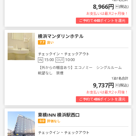
8,966円
(税込)
お支払いは最大2ヶ月後！
ご予約で
448
ポイントを還元
横浜マンダリンホテル
7.7
良い
チェックイン ~ チェックアウト
15:00
10:00
IN
OUT
【外からの騒音あり】エコノミー シングルルーム
眺望なし 禁煙
1泊1名合計
9,737円
(税込)
お支払いは最大2ヶ月後！
ご予約で
486
ポイントを還元
東横INN 横浜駅西口
0.0
評価なし
チェックイン ~ チェックアウト