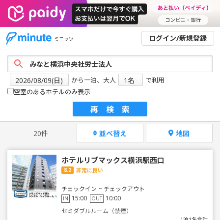
ログイン/新規登録
ミニッツ
から一泊、大人
で利用
空室のあるホテルのみ表示
再検索
20件
並べ替え
地図
ホテルリブマックス横浜駅西口
8.2
非常に良い
チェックイン ~ チェックアウト
15:00
10:00
IN
OUT
セミダブルルーム（禁煙）
1泊1名合計