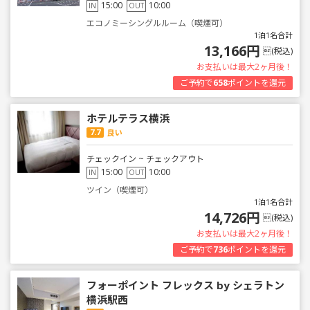
15:00
10:00
IN
OUT
エコノミーシングルルーム（喫煙可）
1泊1名合計
13,166円
(税込)
お支払いは最大2ヶ月後！
ご予約で
658
ポイントを還元
ホテルテラス横浜
7.7
良い
チェックイン ~ チェックアウト
15:00
10:00
IN
OUT
ツイン（喫煙可）
1泊1名合計
14,726円
(税込)
お支払いは最大2ヶ月後！
ご予約で
736
ポイントを還元
フォーポイント フレックス by シェラトン
横浜駅西