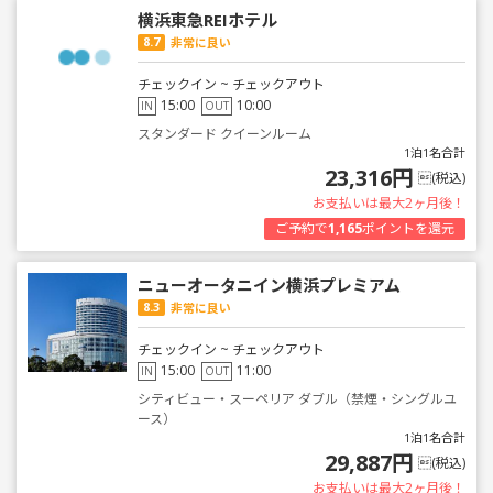
横浜東急REIホテル
8.7
非常に良い
チェックイン ~ チェックアウト
15:00
10:00
IN
OUT
スタンダード クイーンルーム
1泊1名合計
23,316円
(税込)
お支払いは最大2ヶ月後！
ご予約で
1,165
ポイントを還元
ニューオータニイン横浜プレミアム
8.3
非常に良い
チェックイン ~ チェックアウト
15:00
11:00
IN
OUT
シティビュー・スーペリア ダブル（禁煙・シングルユ
ース）
1泊1名合計
29,887円
(税込)
お支払いは最大2ヶ月後！