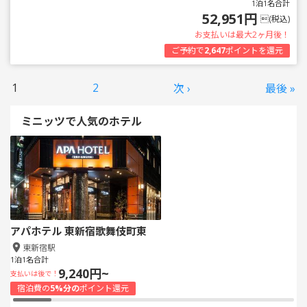
1泊1名合計
52,951円
(税込)
お支払いは最大2ヶ月後！
ご予約で
2,647
ポイントを還元
1
2
次 ›
最後 »
ミニッツで人気のホテル
アパホテル 東新宿歌舞伎町東
東新宿駅
1泊1名合計
9,240円~
支払いは後で！
宿泊費の
5%分の
ポイント還元