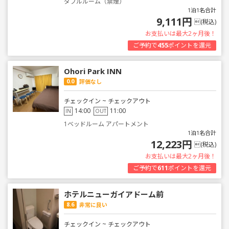
ダブルルーム（禁煙）
1泊1名合計
9,111円
(税込)
お支払いは最大2ヶ月後！
ご予約で
455
ポイントを還元
Ohori Park INN
0.0
評価なし
チェックイン ~ チェックアウト
14:00
11:00
IN
OUT
1ベッドルーム アパートメント
1泊1名合計
12,223円
(税込)
お支払いは最大2ヶ月後！
ご予約で
611
ポイントを還元
ホテルニューガイアドーム前
8.6
非常に良い
チェックイン ~ チェックアウト