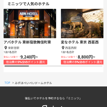
ミニッツで人気のホテル
アパホテル 東新宿歌舞伎町東
変なホテル 東京 西葛西
東新宿駅
西葛西駅
1泊1名合計
1泊1名合計
9,240円~
8,800円~
支払いは後で！
支払いは後で！
宿泊費の
5%分の
ポイント還元
宿泊費の
5%分の
ポイント還元
TOP
>
みずほぺいぺいドームホテル
後払いでホテルを予約するなら「ミニッツ」