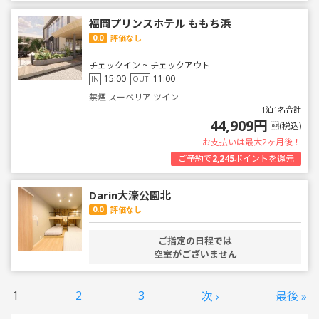
福岡プリンスホテル ももち浜
0.0
評価なし
チェックイン ~ チェックアウト
15:00
11:00
IN
OUT
禁煙 スーペリア ツイン
1泊1名合計
44,909円
(税込)
お支払いは最大2ヶ月後！
ご予約で
2,245
ポイントを還元
Darin大濠公園北
0.0
評価なし
ご指定の日程では
空室がございません
1
2
3
次 ›
最後 »