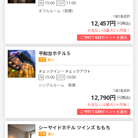
15:00
11:00
IN
OUT
ダブルルーム（禁煙）
1泊1名合計
12,457円
(税込)
お支払いは最大2ヶ月後！
ご予約で
622
ポイントを還元
平和台ホテル５
7.7
良い
チェックイン ~ チェックアウト
15:00
10:00
IN
OUT
シングルルーム 禁煙
1泊1名合計
12,790円
(税込)
お支払いは最大2ヶ月後！
ご予約で
639
ポイントを還元
シーサイドホテル ツインズ ももち
7.4
良い