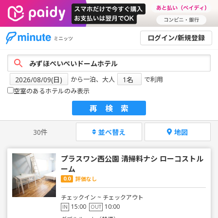
ログイン/新規登録
ミニッツ
から一泊、大人
で利用
空室のあるホテルのみ表示
再検索
30件
並べ替え
地図
プラスワン西公園 清掃料ナシ ローコストル
ーム
0.0
評価なし
チェックイン ~ チェックアウト
15:00
10:00
IN
OUT