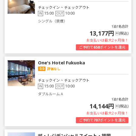
チェックイン ~ チェックアウト
15:00
10:00
IN
OUT
シングル（禁煙）
1泊1名合計
13,177円
(税込)
お支払いは最大2ヶ月後！
ご予約で
658
ポイントを還元
One's Hotel Fukuoka
0.0
評価なし
チェックイン ~ チェックアウト
15:00
10:00
IN
OUT
ダブルルーム A
1泊1名合計
14,144円
(税込)
お支払いは最大2ヶ月後！
ご予約で
707
ポイントを還元
ザ・レジデンシャルスイート・福岡